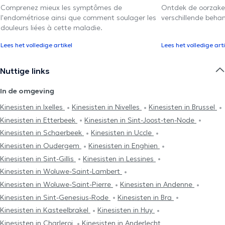
Comprenez mieux les symptômes de
Ontdek de oorzake
l'endométriose ainsi que comment soulager les
verschillende beha
douleurs liées à cette maladie.
Lees het volledige artikel
Lees het volledige arti
Nuttige links
In de omgeving
Kinesisten in Ixelles
Kinesisten in Nivelles
Kinesisten in Brussel
Kinesisten in Etterbeek
Kinesisten in Sint-Joost-ten-Node
Kinesisten in Schaerbeek
Kinesisten in Uccle
Kinesisten in Oudergem
Kinesisten in Enghien
Kinesisten in Sint-Gillis
Kinesisten in Lessines
Kinesisten in Woluwe-Saint-Lambert
Kinesisten in Woluwe-Saint-Pierre
Kinesisten in Andenne
Kinesisten in Sint-Genesius-Rode
Kinesisten in Bra
Kinesisten in Kasteelbrakel
Kinesisten in Huy
Kinesisten in Charleroi
Kinesisten in Anderlecht