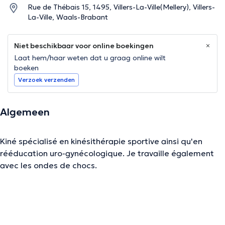
Rue de Thébais 15, 1495, Villers-La-Ville(Mellery), Villers-
La-Ville, Waals-Brabant
Niet beschikbaar voor online boekingen
Laat hem/haar weten dat u graag online wilt
boeken
Verzoek verzenden
Algemeen
Kiné spécialisé en kinésithérapie sportive ainsi qu'en
rééducation uro-gynécologique. Je travaille également
avec les ondes de chocs.
De beschrijving werd aangepast door het Doctoranytime team, gebaseerd
op geverifieerde informatie.