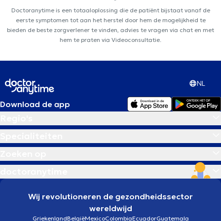
Doctoranytime is een totaaloplossing die de patiënt bijstaat vanaf de
eerste symptomen tot aan het herstel door hem de mogelijkheid te
bieden de beste zorgverlener te vinden, advies te vragen via chat en met
hem te praten via Videoconsultatie.
NL
Download de app
Regio's
Specialiteiten
Zoeken op
doctoranytime
Wij revolutioneren de gezondheidssector
wereldwijd
Griekenland
België
Mexico
Colombia
Ecuador
Guatemala