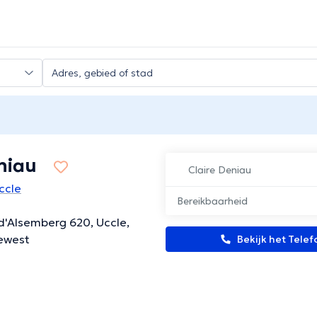
niau
Claire Deniau
ccle
Bereikbaarheid
d'Alsemberg 620, Uccle,
Gewest
Bekijk het Tel