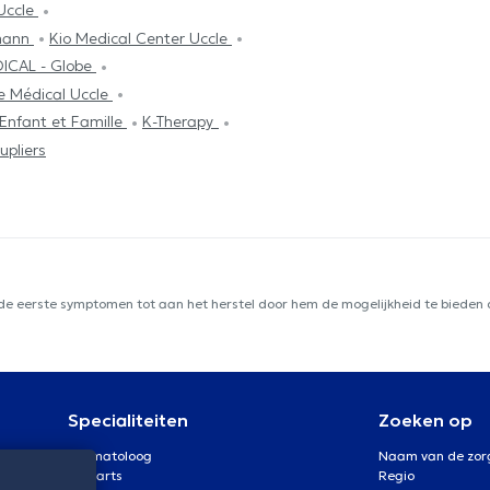
Uccle
gmann
Kio Medical Center Uccle
ICAL - Globe
re Médical Uccle
Enfant et Famille
K-Therapy
upliers
 de eerste symptomen tot aan het herstel door hem de mogelijkheid te bieden d
Specialiteiten
Zoeken op
Dermatoloog
Naam van de zor
Oogarts
Regio