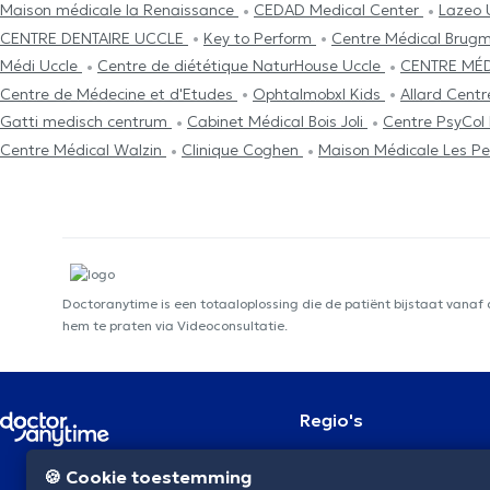
Maison médicale la Renaissance
CEDAD Medical Center
Lazeo 
CENTRE DENTAIRE UCCLE
Key to Perform
Centre Médical Bru
Médi Uccle
Centre de diététique NaturHouse Uccle
CENTRE MÉD
Centre de Médecine et d'Etudes
Ophtalmobxl Kids
Allard Cent
Gatti medisch centrum
Cabinet Médical Bois Joli
Centre PsyCol 
Centre Médical Walzin
Clinique Coghen
Maison Médicale Les Pe
Doctoranytime is een totaaloplossing die de patiënt bijstaat vanaf
hem te praten via Videoconsultatie.
Regio's
Brussel
NL
🍪 Cookie toestemming
Antwerpen