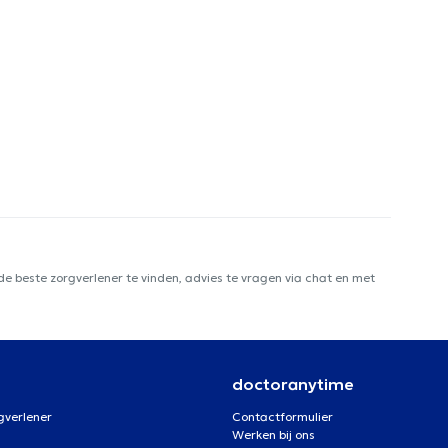
e beste zorgverlener te vinden, advies te vragen via chat en met
doctoranytime
gverlener
Contactformulier
Werken bij ons