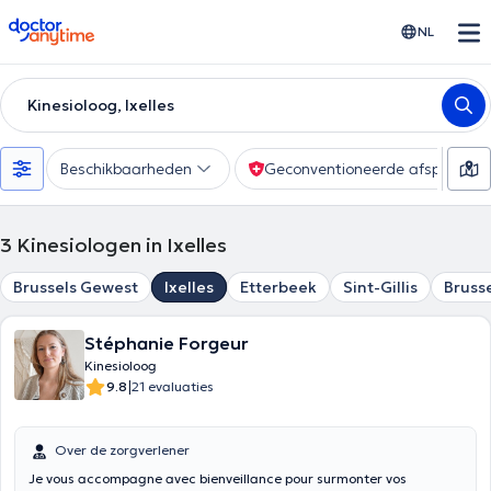
doctoranytime
NL
Kinesioloog, Ixelles
Beschikbaarheden
Geconventioneerde afspraak
3
Kinesiologen in Ixelles
Brussels Gewest
Ixelles
Etterbeek
Sint-Gillis
Bruss
Stéphanie Forgeur
Kinesioloog
|
9.8
21 evaluaties
Over de zorgverlener
Je vous accompagne avec bienveillance pour surmonter vos