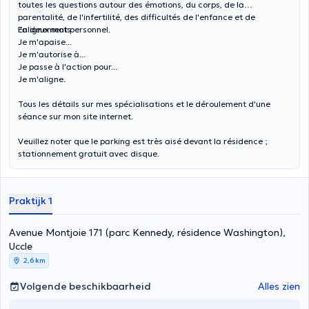
toutes les questions autour des émotions, du corps, de la
parentalité, de l'infertilité, des difficultés de l'enfance et de
l'alignement personnel.
En deux mots:
Je m'apaise...
Je m'autorise à...
Je passe à l'action pour...
Je m'aligne.
Tous les détails sur mes spécialisations et le déroulement d'une
séance sur mon site internet.
Veuillez noter que le parking est très aisé devant la résidence ;
stationnement gratuit avec disque.
Praktijk 1
Avenue Montjoie 171 (parc Kennedy, résidence Washington),
Uccle
2,6 km
Volgende beschikbaarheid
Alles zien