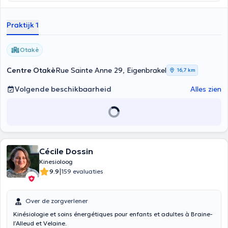
Praktijk 1
Otakè
Centre Otakè
Rue Sainte Anne 29, Eigenbrakel
16,7 km
Volgende beschikbaarheid
Alles zien
Cécile Dossin
Kinesioloog
|
9.9
159 evaluaties
Over de zorgverlener
Kinésiologie et soins énergétiques pour enfants et adultes à Braine-
l’Alleud et Velaine.