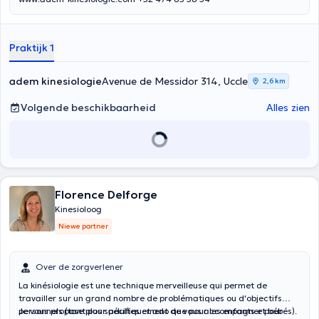
Praktijk 1
adem kinesiologie
Avenue de Messidor 314, Uccle
2,6 km
Volgende beschikbaarheid
Alles zien
Florence Delforge
Kinesioloog
Niewe partner
Over de zorgverlener
La kinésiologie est une technique merveilleuse qui permet de
travailler sur un grand nombre de problématiques ou d'objectifs
personnels (tant pour adultes et ado que pour les enfants et bébés).
Je vous propose plus spécifiquement de vous accompagner pour