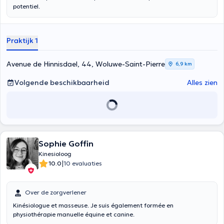
potentiel.
Praktijk 1
Avenue de Hinnisdael, 44, Woluwe-Saint-Pierre
6,9 km
Volgende beschikbaarheid
Alles zien
Sophie Goffin
Kinesioloog
|
10.0
10 evaluaties
Over de zorgverlener
Kinésiologue et masseuse. Je suis également formée en
physiothérapie manuelle équine et canine.