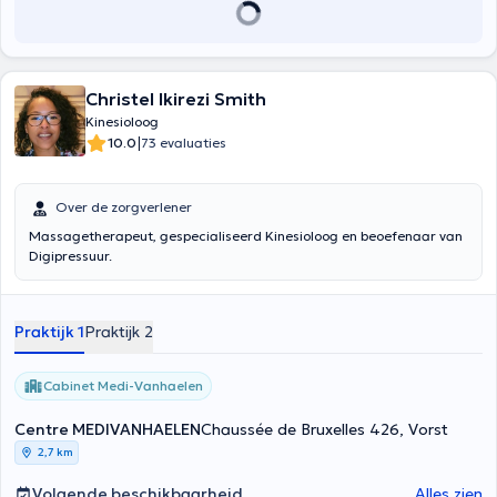
Christel Ikirezi Smith
Kinesioloog
|
10.0
73 evaluaties
Over de zorgverlener
Massagetherapeut, gespecialiseerd Kinesioloog en beoefenaar van
Digipressuur.
Praktijk 1
Praktijk 2
Cabinet Medi-Vanhaelen
Centre MEDIVANHAELEN
Chaussée de Bruxelles 426, Vorst
2,7 km
Volgende beschikbaarheid
Alles zien