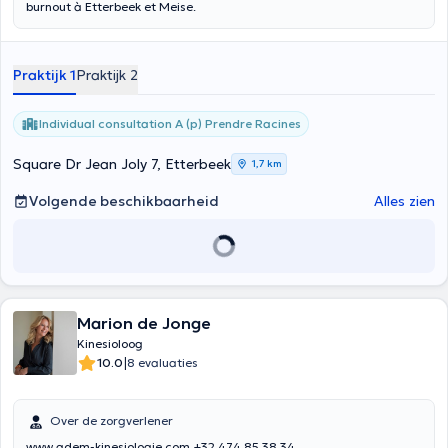
burnout à Etterbeek et Meise.
Praktijk 1
Praktijk 2
Individual consultation A (p) Prendre Racines
Square Dr Jean Joly 7, Etterbeek
1,7 km
Volgende beschikbaarheid
Alles zien
Marion de Jonge
Kinesioloog
|
10.0
8 evaluaties
Over de zorgverlener
www.adem-kinesiologie.com +32 474 85 38 34