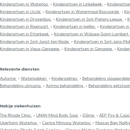
Kinderartsen in Waterloo
Kinderartsen in Linkebeek
Kinderartse
Kinderartsen in Uccle
Kinderartsen in Watermaal-Bosvoorde
Ki
Kinderartsen in Drogenbos
Kinderartsen in Sint-Pieters-Leeuw
K
Kinderartsen in Rixensart
Kinderartsen in Ixelles
Kinderartsen in
Kinderartsen in Etterbeek
Kinderartsen in Woluwe-Saint-Lambert
Kinderartsen in Sint-Joost-ten-Node
Kinderartsen in Sint-Jans-M
Kinderartsen in Vieux-Genappe
Kinderartsen in Genappe
Kinder
Relevante diensten
Autisme
Waterpokken
Kinderziektes
Behandeling slaapprob
Behandeling utricaria
Astma behandeling
Behandeling eetstoor
Nabije ziekenhuizen
The Rhode Clinic
UNAH Mind Body Soul
Dôme
AEP Psy & Coa
Uperform Waterloo
Centre Mimosa Waterloo
Maison Bien Naît