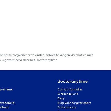
e beste zorgverlener te vinden, advies te vragen via chat en met
n is geverifieerd door het Doctoranytime
doctoranytime
gverlener
Contactformulier
Werken bij ons
Blog
gezondheid
Blog voor zorgverleners
ndheid
Data privacy