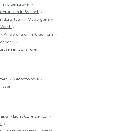
n in Eigenbrakel
nderartsen in Brussel
inderartsen in Oudergem
 Vorst
Kinderartsen in Kraainem
olenbeek
artsen in Ganshoren
lemen
Neonatologie
nissen
ching
Light Care Dental
re