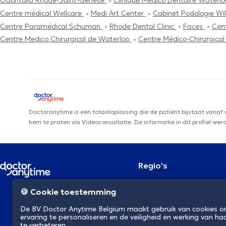
Odontolia Rhode-Saint-Genèse
Clinique Médico Dentaire Waterl
Centre médical Wellcare
Medi Art Center
Cabinet Podologie Wi
Centre Paramédical Schuman
Rhode Dental Clinic
Faces
Cen
Centre Medico Chirurgical de Waterloo
Centre Médico-Chirurgical
Doctoranytime is een totaaloplossing die de patiënt bijstaat vanaf
hem te praten via Videoconsultatie. De informatie in dit profiel we
Regio's
Brussel
NL
🍪 Cookie toestemming
Antwerpen
Gent
De BV Doctor Anytime Belgium maakt gebruik van cookies 
Charleroi
ervaring te personaliseren en de veiligheid en werking van ha
Luik
te verbeteren.