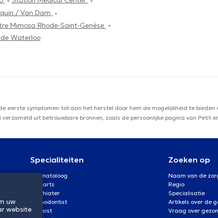
oo
Station Medical Center
lquin / Van Dam
tre Mimosa Rhode-Saint-Genèse
 de Waterloo
 de eerste symptomen tot aan het herstel door hem de mogelijkheid te bieden d
rd verzameld uit betrouwbare bronnen, zoals de persoonlijke pagina van Petit e
Specialiteiten
Zoeken op
Dermatoloog
Naam van de zor
Oogarts
Regio
Psychiater
Specialisatie
om uw
Orthodontist
Artikels over de 
ar website
Kinesist
Vraag over gezo