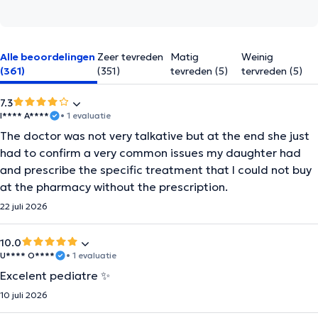
Alle beoordelingen
Zeer tevreden
Matig
Weinig
(361)
(351)
tevreden (5)
tervreden (5)
7.3
I**** A****
• 1 evaluatie
The doctor was not very talkative but at the end she just
had to confirm a very common issues my daughter had
and prescribe the specific treatment that I could not buy
at the pharmacy without the prescription.
22 juli 2026
10.0
U**** O****
• 1 evaluatie
Excelent pediatre ✨
10 juli 2026