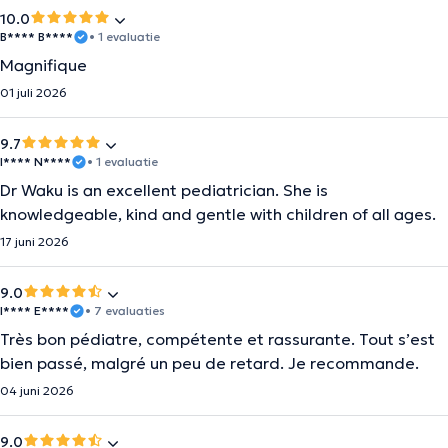
10.0
B**** B****
• 1 evaluatie
Magnifique
01 juli 2026
9.7
I**** N****
• 1 evaluatie
Dr Waku is an excellent pediatrician. She is
knowledgeable, kind and gentle with children of all ages.
17 juni 2026
9.0
I**** E****
• 7 evaluaties
Très bon pédiatre, compétente et rassurante. Tout s’est
bien passé, malgré un peu de retard. Je recommande.
04 juni 2026
9.0