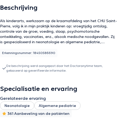
Beschrijving
Als kinderarts, werkzaam op de kraamafdeling van het CHU Saint-
Pierre, volg ik in mijn praktijk kinderen op: vroegtijdig ontslag,
controle van de groei, voeding, slaap, psychomotorische
ontwikkeling, vaccinaties, enz., alsook medische noodgevallen. Zij
is gespecialiseerd in neonatologie en algemene pediatrie,
ontwikkelingsspecialist (NIDCAP) en oefent ook haar praktijk uit in
Ukkel in de praktijk Médi Vanderkindere, Karmelietenstraat 152.
Erkenningsnummer: 18450586690
Haar patiënten waarderen haar netheid en stiptheid.
De beschrijving werd aangepast door het Doctoranytime team,
gebaseerd op geverifieerde informatie.
Specialisatie en ervaring
Gerelateerde ervaring
Neonatologie
Algemene pediatrie
361 Aanbeveling van de patiënten