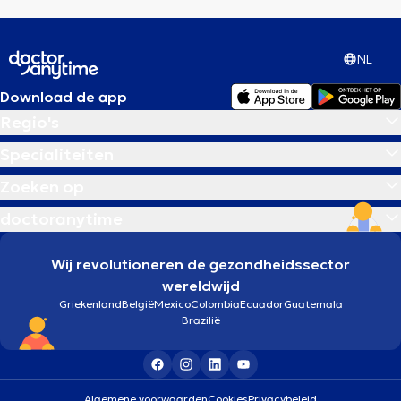
NL
Download de app
Regio's
Specialiteiten
Zoeken op
doctoranytime
Wij revolutioneren de gezondheidssector
wereldwijd
Griekenland
België
Mexico
Colombia
Ecuador
Guatemala
Brazilië
Algemene voorwaarden
Cookies
Privacybeleid