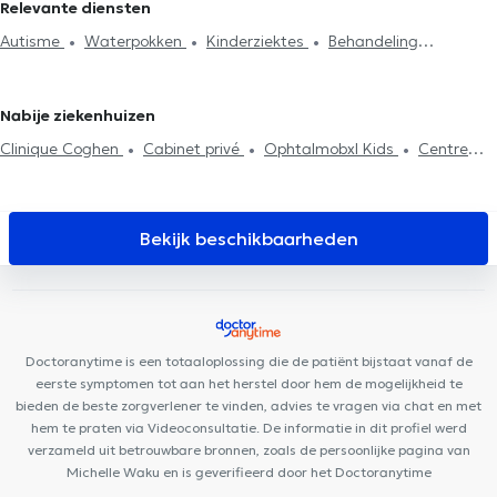
Relevante diensten
Kinderartsen in Sint-Jans-Molenbeek
Kinderartsen in Sint-Joost-
Autisme
Waterpokken
Kinderziektes
Behandeling
ten-Node
Kinderartsen in Linkebeek
Kinderartsen in Sint-
slaapproblemen
Neonatologie
Behandeling utricaria
Astma
Genesius-Rode
Kinderartsen in Woluwe-Saint-Lambert
behandeling
Behandeling eetstoornissen
Kinderartsen in Ganshoren
Kinderartsen in Jette
Kinderartsen
Nabije ziekenhuizen
in Eigenbrakel
Kinderartsen in Kraainem
Kinderartsen in Laken
Clinique Coghen
Cabinet privé
Ophtalmobxl Kids
Centre
Kinderartsen in Wemmel
Kinderartsen in Waterloo
PsyCol Enfant et Famille
Clinique Dentaire Molière
Médi
Kinderartsen in Rixensart
Vanderkindere
Centre médical du Parc
Cabinet Cervantès
Cabinet Médical Bois Joli
Centre de l'Hirondelle Forest
Centre
Bekijk beschikbaarheden
Médical Walzin
Ma Bulle Magique
Centre PsyCol
Vanderkindere
ElyPsy
Maison médicale la Renaissance
Cabinet Médical MEDIHERINCKX
Cabinet Dentaire Vanderkindere
CEDAD Medical Center
CURATIA
Cabinet Messidor
Doctoranytime is een totaaloplossing die de patiënt bijstaat vanaf de
eerste symptomen tot aan het herstel door hem de mogelijkheid te
bieden de beste zorgverlener te vinden, advies te vragen via chat en met
hem te praten via Videoconsultatie. De informatie in dit profiel werd
verzameld uit betrouwbare bronnen, zoals de persoonlijke pagina van
Michelle Waku en is geverifieerd door het Doctoranytime