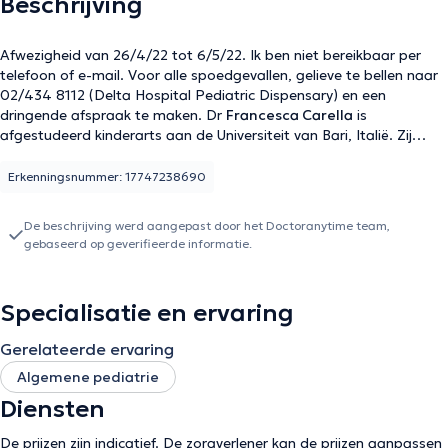
Beschrijving
Afwezigheid van 26/4/22 tot 6/5/22. Ik ben niet bereikbaar per
telefoon of e-mail. Voor alle spoedgevallen, gelieve te bellen naar
02/434 8112 (Delta Hospital Pediatric Dispensary) en een
dringende afspraak te maken. Dr
Francesca Carella
is
afgestudeerd kinderarts aan de Universiteit van Bari, Italië. Zij
specialiseerde zich in pediatrie aan de ULB, Brussel. Zij is lid van de
Belgische Vereniging voor Kindergeneeskunde. Zij ontvangt u in de
Erkenningsnummer: 17747238690
Cityclinic Louise en heeft haar privé-praktijk Co Santé Chatelain,
rue du Chatelain 6/B.
De beschrijving werd aangepast door het Doctoranytime team,
gebaseerd op geverifieerde informatie.
Specialisatie en ervaring
Gerelateerde ervaring
Algemene pediatrie
Diensten
De prijzen zijn indicatief. De zorgverlener kan de prijzen aanpassen