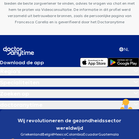
bieden de beste zorgverlener te vinden, advies te vragen via chat en met
hem te praten via Videoconsultatie. De informatie in dit profiel werd
verzameld uit betrouwbare bronnen, zoals de persoonlijke pagina van
Francesca Carella en is geverifieerd door het Doctoranytime
NL
Download de app
Regio's
Specialiteiten
Zoeken op
doctoranytime
Wij revolutioneren de gezondheidssector
wereldwijd
Griekenland
België
Mexico
Colombia
Ecuador
Guatemala