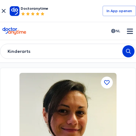
Doctoranytime
In App openen
doctoranytime
NL
Kinderarts