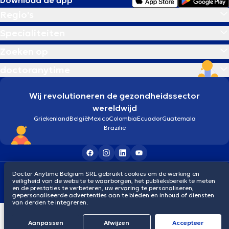
Regio's
Specialiteiten
Zoeken op
doctoranytime
Wij revolutioneren de gezondheidssector
wereldwijd
Griekenland
België
Mexico
Colombia
Ecuador
Guatemala
Brazilië
Algemene voorwaarden
Cookies
Privacybeleid
Doctor Anytime Belgium SRL gebruikt cookies om de werking en
veiligheid van de website te waarborgen, het publieksbereik te meten
© 2026 doctoranytime
en de prestaties te verbeteren, uw ervaring te personaliseren,
gepersonaliseerde advertenties aan te bieden en inhoud of diensten
van derden te integreren.
Aanpassen
Afwijzen
Αccepteer