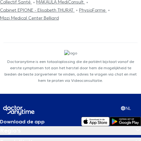
Collectif Santé
MAKAULA MediConsult
Cabinet EPIONE - Elisabeth THURAT
PhysioForme
Mazi Medical Center Belliard
Doctoranytime is een totaaloplossing die de patiënt bijstaat vanaf de
eerste symptomen tot aan het herstel door hem de mogelijkheid te
bieden de beste zorgverlener te vinden, advies te vragen via chat en met
hem te praten via Videoconsultatie.
NL
Download de app
Regio's