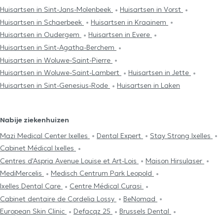
Huisartsen in Sint-Jans-Molenbeek
Huisartsen in Vorst
Huisartsen in Schaerbeek
Huisartsen in Kraainem
Huisartsen in Oudergem
Huisartsen in Evere
Huisartsen in Sint-Agatha-Berchem
Huisartsen in Woluwe-Saint-Pierre
Huisartsen in Woluwe-Saint-Lambert
Huisartsen in Jette
Huisartsen in Sint-Genesius-Rode
Huisartsen in Laken
Nabije ziekenhuizen
Mazi Medical Center Ixelles
Dental Expert
Stay Strong Ixelles
Cabinet Médical Ixelles
Centres d'Aspria Avenue Louise et Art-Lois
Maison Hirsulaser
MediMercelis
Medisch Centrum Park Leopold
Ixelles Dental Care
Centre Médical Curasi
Cabinet dentaire de Cordelia Lossy
BeNomad
European Skin Clinic
Defacqz 25
Brussels Dental