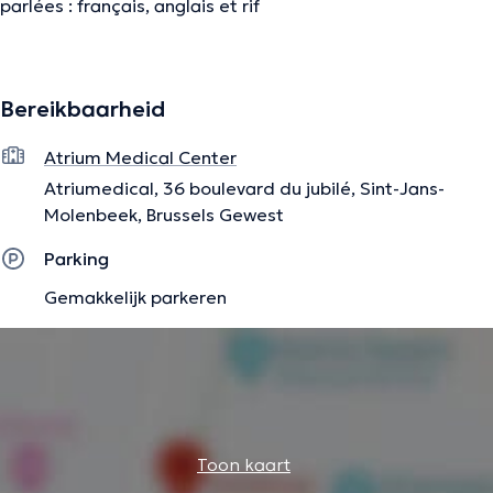
parlées : français, anglais et rif
De beschrijving werd aangepast door het Doctoranytime team, gebaseerd
Bereikbaarheid
op geverifieerde informatie.
Atrium Medical Center
Atriumedical, 36 boulevard du jubilé, Sint-Jans-
Molenbeek, Brussels Gewest
Parking
Gemakkelijk parkeren
Toon kaart