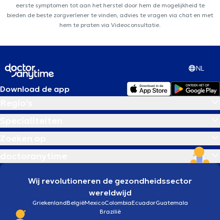
eerste symptomen tot aan het herstel door hem de mogelijkheid te
bieden de beste zorgverlener te vinden, advies te vragen via chat en met
hem te praten via Videoconsultatie.
NL
Download de app
Regio's
Specialiteiten
Zoeken op
doctoranytime
Wij revolutioneren de gezondheidssector
wereldwijd
Griekenland
België
Mexico
Colombia
Ecuador
Guatemala
Brazilië