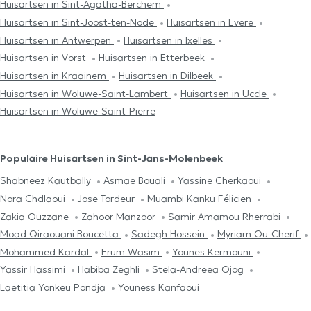
Huisartsen in Sint-Agatha-Berchem
Huisartsen in Sint-Joost-ten-Node
Huisartsen in Evere
Huisartsen in Antwerpen
Huisartsen in Ixelles
Huisartsen in Vorst
Huisartsen in Etterbeek
Huisartsen in Kraainem
Huisartsen in Dilbeek
Huisartsen in Woluwe-Saint-Lambert
Huisartsen in Uccle
Huisartsen in Woluwe-Saint-Pierre
Populaire Huisartsen in Sint-Jans-Molenbeek
Shabneez Kautbally
Asmae Bouali
Yassine Cherkaoui
Nora Chdlaoui
Jose Tordeur
Muambi Kanku Félicien
Zakia Ouzzane
Zahoor Manzoor
Samir Amamou Rherrabi
Moad Qiraouani Boucetta
Sadegh Hossein
Myriam Ou-Cherif
Mohammed Kardal
Erum Wasim
Younes Kermouni
Yassir Hassimi
Habiba Zeghli
Stela-Andreea Ojog
Laetitia Yonkeu Pondja
Youness Kanfaoui