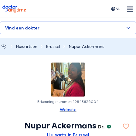
doctoranytime
NL
Vind een dokter
Huisartsen
Brussel
Nupur Ackermans
Erkenningsnummer: 19843626004
Website
Nupur Ackermans
Dr.
Huisarts in Brussel