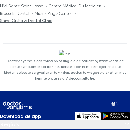
NMI Santé Saint-Josse
Centre Médical Du Méridien
Brussels Dental
Michel-Ange Center
Shine Ortho & Dental Clinic
Doctoranytime is een totaaloplossing die de patiënt bijstaat vanaf de
eerste symptomen tot aan het herstel door hem de mogelijkheid te
bieden de beste zorgverlener te vinden, advies te vragen via chat en met
hem te praten via Videoconsultatie.
NL
Download de app
Regio's