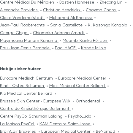
Centre Médical Du Méridien
Bastien Hannesse
Zhecong Lin
Alexandre Providas
Christian Hendrickx
Chayma Chara
Claire Vanderhofstadt
Mohamed Ali Khenissi
Jean-Paul Robberechts
Sonia Castellote
K. Kasongo Kongolo
George Ghiga
Chiamaka Adanna Amadi
Mayimouna Mariam Kahama
Muambi Kanku Félicien
Paul-Jean-Denis Pembele
Fadi HAGE
Kande Milolo
Nabije ziekenhuizen
Eurocare Medisch Centrum
Eurocare Medical Center
Kiné - Ostéo Schuman
Mazi Medical Center Belliard
Kio Medical Center Belliard
Brussels Skin Center - Europese Wijk
Orthodental
Centre de Kinésithérapie Berlemont
Centre PsyCol Schuman Lalaing
PsychoLudo
La Maison PsyCol
KAM Dentaire Saint-Josse
BrainCair Bruxelles
European Medical Center
BeNomad