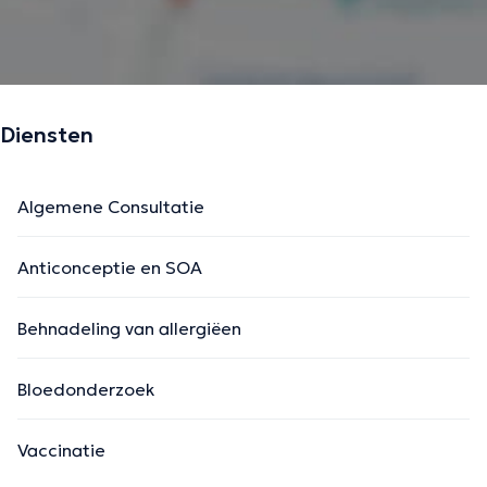
https://www.msclementine.be/forfait
De beschrijving werd aangepast door het Doctoranytime team, gebaseerd
op geverifieerde informatie.
Diensten
Algemene Consultatie
Anticonceptie en SOA
Behnadeling van allergiëen
Bloedonderzoek
Vaccinatie