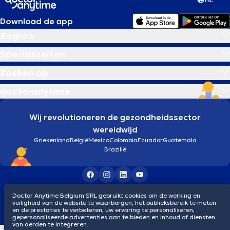
Download de app
Regio's
Specialiteiten
Zoeken op
doctoranytime
Wij revolutioneren de gezondheidssector
wereldwijd
Griekenland
België
Mexico
Colombia
Ecuador
Guatemala
Brazilië
Algemene voorwaarden
Cookies
Privacybeleid
Doctor Anytime Belgium SRL gebruikt cookies om de werking en
veiligheid van de website te waarborgen, het publieksbereik te meten
© 2026 doctoranytime
en de prestaties te verbeteren, uw ervaring te personaliseren,
gepersonaliseerde advertenties aan te bieden en inhoud of diensten
van derden te integreren.