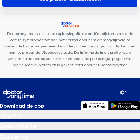
LB Dental Clinic
MCare
Kinés Evere
Centre Saint-Henri
Centre Paramédical Granola
Cabinet du Docteur Pléros
Ostéo
& Co
Ysis Dental
Centre Médical de l'optimisme
Doctoranytime is een totaaloplossing die de patiënt bijstaat vanaf de
eerste symptomen tot aan het herstel door hem de mogelijkheid te
bieden de beste zorgverlener te vinden, advies te vragen via chat en met
hem te praten via Videoconsultatie. De informatie in dit profiel werd
verzameld uit betrouwbare bronnen, zoals de persoonlijke pagina van
Marie Amelie Witters en is geverifieerd door het Doctoranytime
NL
Download de app
Regio's
Specialiteiten
Zoeken op