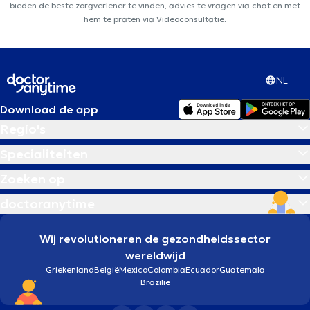
bieden de beste zorgverlener te vinden, advies te vragen via chat en met
hem te praten via Videoconsultatie.
NL
Download de app
Regio's
Specialiteiten
Zoeken op
doctoranytime
Wij revolutioneren de gezondheidssector
wereldwijd
Griekenland
België
Mexico
Colombia
Ecuador
Guatemala
Brazilië