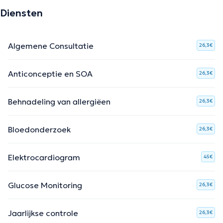
Diensten
Algemene Consultatie
26,3€
Anticonceptie en SOA
26,3€
Behnadeling van allergiëen
26,3€
Bloedonderzoek
26,3€
Elektrocardiogram
45€
Glucose Monitoring
26,3€
Jaarlijkse controle
26,3€