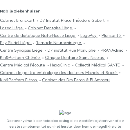
Nabije ziekenhuizen
Cabinet Bronckart
D7 Institut Place Théodore Gobert
Lazeo Liège
Cabinet Dentaire Liège
Centre de diététique NaturHouse Liège
LogoPsy
Plurisanté
Psy Pluriel Liège
Remacle Neurochirurgie
Centre Synapsis Liège
D7 institut Rue Monulphe
PRANAclinic
Kin&Perform Chênée
Clinique Dentaire Saint-Nicolas
Centre Médical l'écoute
HexaClinic
Collectif Médical SANTÉ
Cabinet de gastro-entérologie des docteurs Michels et Sacré
Kin&Perform Fléron
Cabinet des Drs Feron & El Amraoui
Doctoranytime is een totaaloplossing die de patiënt bijstaat vanaf de
eerste symptomen tot aan het herstel door hem de mogelijkheid te