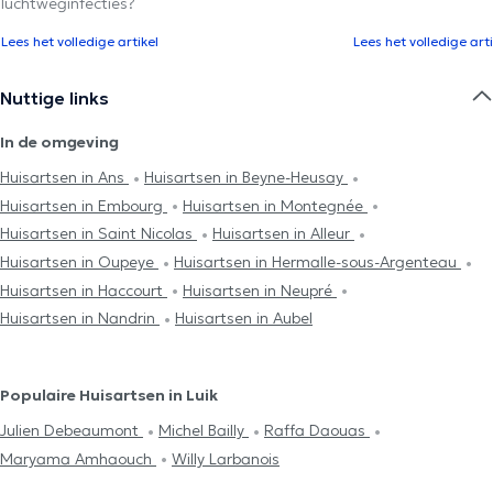
luchtweginfecties?
Lees het volledige artikel
Lees het volledige arti
Nuttige links
In de omgeving
Huisartsen in Ans
Huisartsen in Beyne-Heusay
Huisartsen in Embourg
Huisartsen in Montegnée
Huisartsen in Saint Nicolas
Huisartsen in Alleur
Huisartsen in Oupeye
Huisartsen in Hermalle-sous-Argenteau
Huisartsen in Haccourt
Huisartsen in Neupré
Huisartsen in Nandrin
Huisartsen in Aubel
Populaire Huisartsen in Luik
Julien Debeaumont
Michel Bailly
Raffa Daouas
Maryama Amhaouch
Willy Larbanois