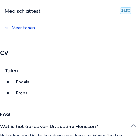
Medisch attest
26,3€
Meer tonen
CV
Talen
Engels
Frans
FAQ
Wat is het adres van Dr. Justine Henssen?
Het adres van Dr. Justine Henssen is Rue aux Frênes 1 in Luik.