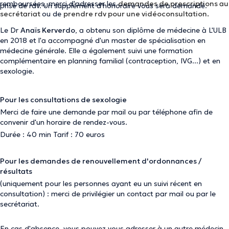
remboursées, merci d'adresser les
demandes de prescriptions au
prise de rdv. Un supplément d'honoraire vous sera demandé.
secrétariat
ou de
prendre rdv pour une vidéoconsultation.
Le Dr
Anaïs Kerverdo
, a obtenu son diplôme de médecine à L'ULB
en 2018 et l'a accompagné d'un master de spécialisation en
médecine générale. Elle a également suivi une formation
complémentaire en planning familial (contraception, IVG...) et en
sexologie.
Pour les consultations de sexologie
Merci de faire une demande par mail ou par téléphone afin de
convenir d'un horaire de rendez-vous.
Durée : 40 min Tarif : 70 euros
Pour les demandes de renouvellement d'ordonnances /
résultats
(uniquement pour les personnes ayant eu un suivi récent en
consultation) : merci de privilégier un contact par mail ou par le
secrétariat.
En cas d'absence, vous pouvez vous adresser à un autre médecin