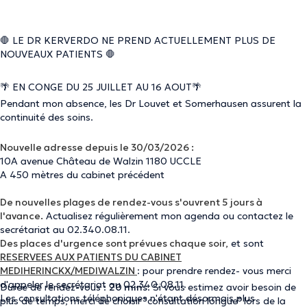
🛑 LE DR KERVERDO NE PREND ACTUELLEMENT PLUS DE
NOUVEAUX PATIENTS 🛑
🌴 EN CONGE DU 25 JUILLET AU 16 AOUT🌴
Pendant mon absence, les Dr Louvet et Somerhausen assurent la
continuité des soins.
Nouvelle adresse depuis le 30/03/2026 :
10A avenue Château de Walzin 1180 UCCLE
A 450 mètres du cabinet précédent
De nouvelles plages de rendez-vous s'ouvrent 5 jours à
l'avance.
Actualisez régulièrement mon agenda ou contactez le
secrétariat au 02.340.08.11.
Des places d'urgence sont prévues chaque soir,
et sont
RESERVEES AUX PATIENTS DU CABINET
MEDIHERINCKX/MEDIWALZIN
: pour prendre rendez- vous merci
d'appeler le secrétariat au 02.340.08.11.
Durée de rendez-vous :
20 mins
. Si vous estimez avoir besoin de
Les consultations téléphoniques n'étant désormais plus
plus de temps, merci de choisir "consultation longue" lors de la