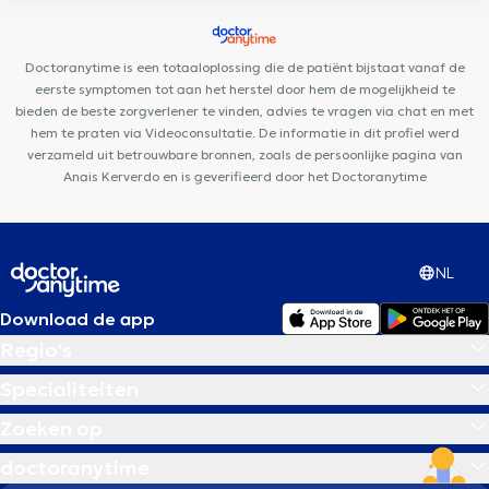
Churchill
Clinique Coghen
Cabinet Dentaire Chamlou
Ophtalmobxl Kids
Ajra Clinic
Doctoranytime is een totaaloplossing die de patiënt bijstaat vanaf de
eerste symptomen tot aan het herstel door hem de mogelijkheid te
bieden de beste zorgverlener te vinden, advies te vragen via chat en met
hem te praten via Videoconsultatie. De informatie in dit profiel werd
verzameld uit betrouwbare bronnen, zoals de persoonlijke pagina van
Anais Kerverdo en is geverifieerd door het Doctoranytime
NL
Download de app
Regio's
Specialiteiten
Zoeken op
doctoranytime