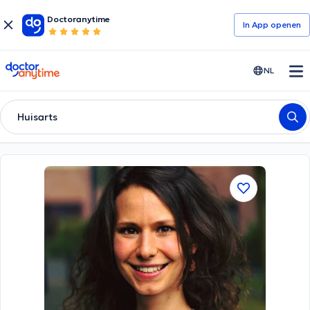
Doctoranytime
In App openen
doctoranytime
NL
Huisarts