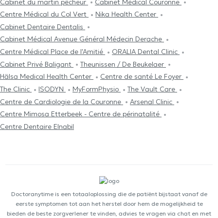
Cabinet du martin pêcheur
Cabinet Médical Couronne
Centre Médical du Col Vert
Nika Health Center
Cabinet Dentaire Dentalis
Cabinet Médical Avenue Général Médecin Derache
Centre Médical Place de l'Amitié
ORALIA Dental Clinic
Cabinet Privé Baligant
Theunissen / De Beukelaer
Hälsa Medical Health Center
Centre de santé Le Foyer
The Clinic
ISODYN
MyFormPhysio
The Vault Care
Centre de Cardiologie de la Couronne
Arsenal Clinic
Centre Mimosa Etterbeek - Centre de périnatalité
Centre Dentaire Elnabil
Doctoranytime is een totaaloplossing die de patiënt bijstaat vanaf de
eerste symptomen tot aan het herstel door hem de mogelijkheid te
bieden de beste zorgverlener te vinden, advies te vragen via chat en met