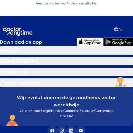
hem te praten via Videoconsultatie.
NL
Download de app
Regio's
Specialiteiten
Zoeken op
doctoranytime
Wij revolutioneren de gezondheidssector
wereldwijd
Griekenland
België
Mexico
Colombia
Ecuador
Guatemala
Brazilië