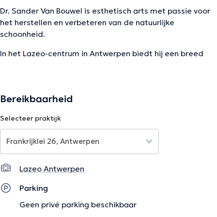
Dr. Sander Van Bouwel is esthetisch arts met passie voor
het herstellen en verbeteren van de natuurlijke
schoonheid.
In het Lazeo-centrum in Antwerpen biedt hij een breed
scala aan geavanceerde behandelingen aan: injectables,
anti-aging verzorgingen, lasers, tattoo removal, peelings
en meer. Hiernaast kan je ook voor het regeneratieve
Bereikbaarheid
aspect bij hem terecht. Zijn zorgvuldige aanpak zorgt
voor subtiele en harmonieuze resultaten.
Selecteer praktijk
Consultaties zijn uitsluitend op afspraak, in een warme en
professionele omgeving.
Lazeo Antwerpen
Le Dr Sander Van Bouwel est un médecin esthétique
Parking
passionné par la restauration et la valorisation de la
beauté naturelle.
Geen privé parking beschikbaar