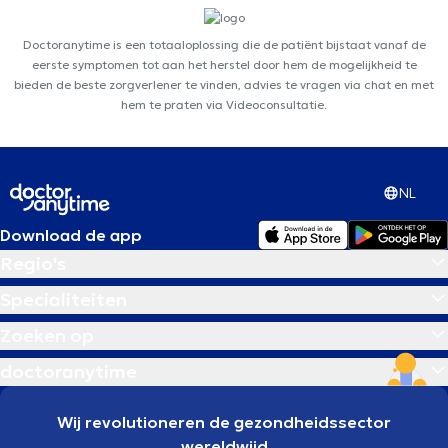
Doctoranytime is een totaaloplossing die de patiënt bijstaat vanaf de
eerste symptomen tot aan het herstel door hem de mogelijkheid te
bieden de beste zorgverlener te vinden, advies te vragen via chat en met
hem te praten via Videoconsultatie.
NL
Download de app
Regio's
Specialiteiten
Zoeken op
doctoranytime
Wij revolutioneren de gezondheidssector
wereldwijd