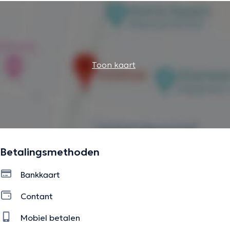
Au centre Lazeo de Bruxelles et d’Anvers, il propose un
large éventail de traitements avancés : injections, soins
anti-âge, lasers, détatouage, peelings et bien plus
encore. Il est également spécialisé dans les traitements
régénératifs.
Toon kaart
Son approche minutieuse garantit des résultats subtils et
harmonieux.
Les consultations se font uniquement sur rendez-vous,
dans un cadre chaleureux et professionnel.
Betalingsmethoden
Bankkaart
De beschrijving werd aangepast door het Doctoranytime team, gebaseerd
op geverifieerde informatie.
Contant
Mobiel betalen