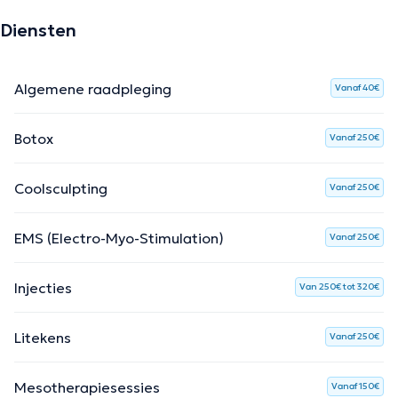
Diensten
Algemene raadpleging
Vanaf 40€
Botox
Vanaf 250€
Coolsculpting
Vanaf 250€
EMS (Electro-Myo-Stimulation)
Vanaf 250€
Injecties
Van 250€ tot 320€
Litekens
Vanaf 250€
Mesotherapiesessies
Vanaf 150€