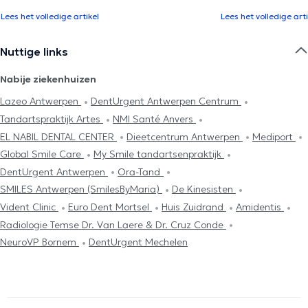
Lees het volledige artikel
Lees het volledige arti
Nuttige links
Nabije ziekenhuizen
Lazeo Antwerpen
DentUrgent Antwerpen Centrum
Tandartspraktijk Artes
NMI Santé Anvers
EL NABIL DENTAL CENTER
Dieetcentrum Antwerpen
Mediport
Global Smile Care
My Smile tandartsenpraktijk
DentUrgent Antwerpen
Ora-Tand
SMILES Antwerpen (SmilesByMaria)
De Kinesisten
Vident Clinic
Euro Dent Mortsel
Huis Zuidrand
Amidentis
Radiologie Temse Dr. Van Laere & Dr. Cruz Conde
NeuroVP Bornem
DentUrgent Mechelen