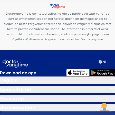
Peupliers
Dieweg Medical & Paramedical Center
Centre
Médical Walzin
Espace Pluridys
Pediatrics Uccle
Centre
Doctoranytime is een totaaloplossing die de patiënt bijstaat vanaf de
PsyCol Enfant et Famille
eerste symptomen tot aan het herstel door hem de mogelijkheid te
bieden de beste zorgverlener te vinden, advies te vragen via chat en met
hem te praten via Videoconsultatie. De informatie in dit profiel werd
verzameld uit betrouwbare bronnen, zoals de persoonlijke pagina van
Cynthia Watteeuw en is geverifieerd door het Doctoranytime
NL
Download de app
Regio's
Specialiteiten
Zoeken op
doctoranytime