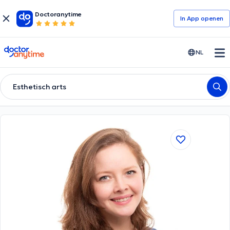
Doctoranytime
In App openen
doctoranytime
NL
Esthetisch arts