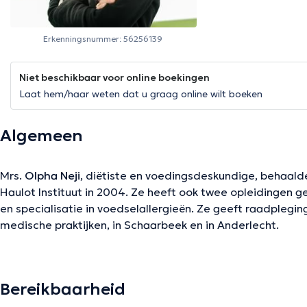
Erkenningsnummer: 56256139
Niet beschikbaar voor online boekingen
Laat hem/haar weten dat u graag online wilt boeken
Algemeen
Mrs.
Olpha Neji
, diëtiste en voedingsdeskundige, behaald
Haulot Instituut in 2004. Ze heeft ook twee opleidingen 
en specialisatie in voedselallergieën. Ze geeft raadplegin
medische praktijken, in Schaarbeek en in Anderlecht.
Inhoud vertaald door google translate
Bereikbaarheid
De beschrijving werd aangepast door het Doctoranytime team, gebaseerd op 