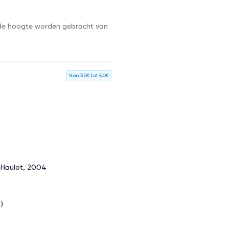
op de hoogte worden gebracht van
Van 30€ tot 50€
r Haulot, 2004
)