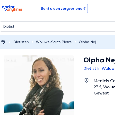
doctoranytime
Bent u een zorgverlener?
Dietisten
Woluwe-Saint-Pierre
Olpha Neji
Olpha Ne
Diëtist in Woluw
Medicis C
236, Woluw
Gewest