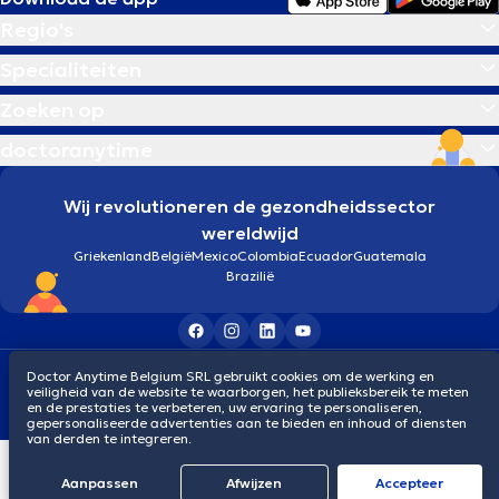
Regio's
Specialiteiten
Zoeken op
doctoranytime
Wij revolutioneren de gezondheidssector
wereldwijd
Griekenland
België
Mexico
Colombia
Ecuador
Guatemala
Brazilië
Algemene voorwaarden
Cookies
Privacybeleid
Doctor Anytime Belgium SRL gebruikt cookies om de werking en
veiligheid van de website te waarborgen, het publieksbereik te meten
© 2026 doctoranytime
en de prestaties te verbeteren, uw ervaring te personaliseren,
gepersonaliseerde advertenties aan te bieden en inhoud of diensten
van derden te integreren.
Aanpassen
Afwijzen
Αccepteer