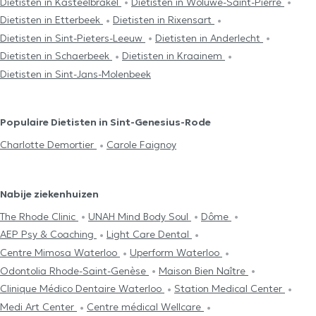
Dietisten in Kasteelbrakel
Dietisten in Woluwe-Saint-Pierre
Dietisten in Etterbeek
Dietisten in Rixensart
Dietisten in Sint-Pieters-Leeuw
Dietisten in Anderlecht
Dietisten in Schaerbeek
Dietisten in Kraainem
Dietisten in Sint-Jans-Molenbeek
Populaire Dietisten in Sint-Genesius-Rode
Charlotte Demortier
Carole Faignoy
Nabije ziekenhuizen
The Rhode Clinic
UNAH Mind Body Soul
Dôme
AEP Psy & Coaching
Light Care Dental
Centre Mimosa Waterloo
Uperform Waterloo
Odontolia Rhode-Saint-Genèse
Maison Bien Naître
Clinique Médico Dentaire Waterloo
Station Medical Center
Medi Art Center
Centre médical Wellcare