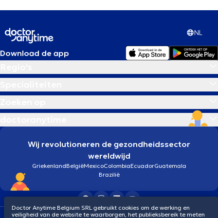
NL
Download de app
Regio's
Specialiteiten
Zoeken op
doctoranytime
Wij revolutioneren de gezondheidssector
wereldwijd
Griekenland
België
Mexico
Colombia
Ecuador
Guatemala
Brazilië
Doctor Anytime Belgium SRL gebruikt cookies om de werking en
veiligheid van de website te waarborgen, het publieksbereik te meten
Algemene voorwaarden
Cookies
Privacybeleid