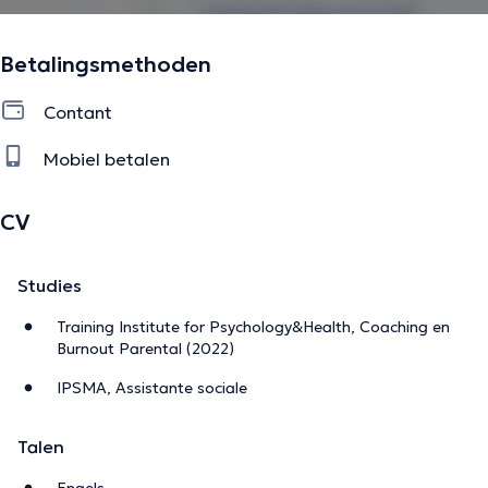
De beschrijving werd aangepast door het Doctoranytime team, gebaseerd
Betalingsmethoden
op geverifieerde informatie.
Contant
Mobiel betalen
CV
Studies
Training Institute for Psychology&Health, Coaching en
Burnout Parental (2022)
IPSMA, Assistante sociale
Talen
Engels