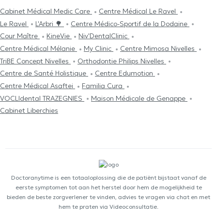
Cabinet Médical Medic Care
Centre Médical Le Ravel
Le Ravel
L'Arbri 🌳
Centre Médico-Sportif de la Dodaine
Cour Maître
KineVie
Niv'DentalClinic
Centre Médical Mélanie
My Clinic
Centre Mimosa Nivelles
TriBE Concept Nivelles
Orthodontie Philips Nivelles
Centre de Santé Holistique
Centre Edumotion
Centre Médical Asaftei
Familia Cura
VOCLIdental TRAZEGNIES
Maison Médicale de Genappe
Cabinet Liberchies
Doctoranytime is een totaaloplossing die de patiënt bijstaat vanaf de
eerste symptomen tot aan het herstel door hem de mogelijkheid te
bieden de beste zorgverlener te vinden, advies te vragen via chat en met
hem te praten via Videoconsultatie.