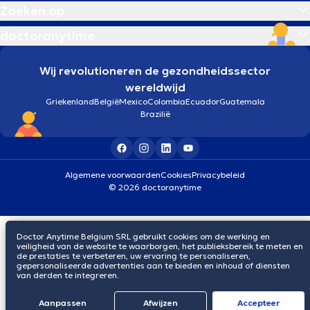
Zoeken op
doctoranytime
Wij revolutioneren de gezondheidssector
wereldwijd
Griekenland
België
Mexico
Colombia
Ecuador
Guatemala
Brazilië
Algemene voorwaarden
Cookies
Privacybeleid
© 2026 doctoranytime
Doctor Anytime Belgium SRL gebruikt cookies om de werking en
veiligheid van de website te waarborgen, het publieksbereik te meten en
de prestaties te verbeteren, uw ervaring te personaliseren,
gepersonaliseerde advertenties aan te bieden en inhoud of diensten
van derden te integreren.
Aanpassen
Afwijzen
Αccepteer