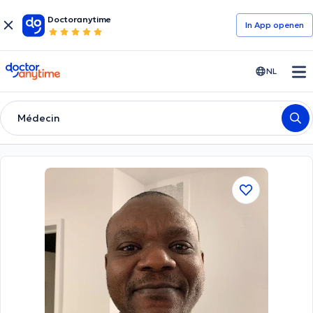
Doctoranytime
In App openen
doctoranytime
NL
Médecin