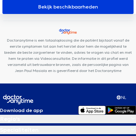
Cabinet médical de Ribaucourt
Medico centre
Cabinet
Bekijk beschikbaarheden
Kinechris
LYD Dental Clinic
CentreTheraMove
César De
Paepe Medisch Centrum Molenbeek
Centre Paramédical 576
Pars Dental Clinique
Centre Médical Polaris
Centre médical
General Family
Dental Zen
Family Clinic Jette
Centre
Doctoranytime is een totaaloplossing die de patiënt bijstaat vanaf de
Médical Koekelberg
Centre médical Brunfaut
eerste symptomen tot aan het herstel door hem de mogelijkheid te
bieden de beste zorgverlener te vinden, advies te vragen via chat en met
hem te praten via Videoconsultatie. De informatie in dit profiel werd
verzameld uit betrouwbare bronnen, zoals de persoonlijke pagina van
Jean Paul Masiala en is geverifieerd door het Doctoranytime
NL
Download de app
Regio's
Specialiteiten