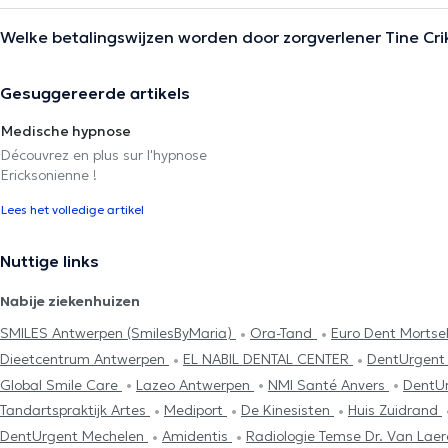
Welke betalingswijzen worden door zorgverlener Tine Cr
Gesuggereerde artikels
Medische hypnose
Découvrez en plus sur l'hypnose
Ericksonienne !
Lees het volledige artikel
Nuttige links
Nabije ziekenhuizen
SMILES Antwerpen (SmilesByMaria)
Ora-Tand
Euro Dent Mortse
Dieetcentrum Antwerpen
EL NABIL DENTAL CENTER
DentUrgent
Global Smile Care
Lazeo Antwerpen
NMI Santé Anvers
DentU
Tandartspraktijk Artes
Mediport
De Kinesisten
Huis Zuidrand
DentUrgent Mechelen
Amidentis
Radiologie Temse Dr. Van Lae