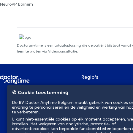
NeuroVP Bornem
Doctoranytime is een totaaloplossing die de patiënt bijstaat vanaf
hem te praten via Videoconsultatie.
Regio's
Brussel
NL
🍪 Cookie toestemming
Antwerpen
Gent
De BV Doctor Anytime Belgium maakt gebruik van cookies 
Charleroi
ervaring te personaliseren en de veiligheid en werking van ha
Luik
te verbeteren.
Brugge
Namen
U kunt niet-essentiële cookies op elk moment accepteren, we
instellen. Het weigeren van analytische, prestatie- of
Leuven
advertentiecookies kan bepaalde functionaliteiten beperken
Mons