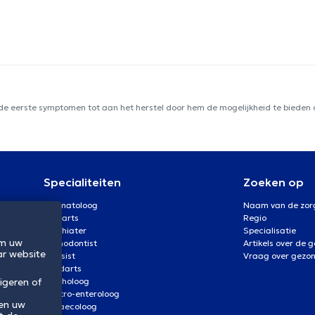
 de eerste symptomen tot aan het herstel door hem de mogelijkheid te bieden d
Specialiteiten
Zoeken op
Dermatoloog
Naam van de zor
Oogarts
Regio
Psychiater
Specialisatie
om uw
Orthodontist
Artikels over de 
ar website
Kinesist
Vraag over gezo
Tandarts
Psycholoog
igeren of
Gastro-enteroloog
 en uw
Gynaecoloog