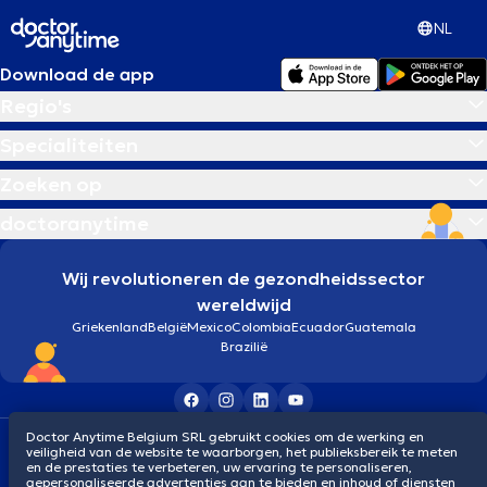
NL
Download de app
Regio's
Specialiteiten
Zoeken op
doctoranytime
Wij revolutioneren de gezondheidssector
wereldwijd
Griekenland
België
Mexico
Colombia
Ecuador
Guatemala
Brazilië
Doctor Anytime Belgium SRL gebruikt cookies om de werking en
Algemene voorwaarden
Cookies
Privacybeleid
veiligheid van de website te waarborgen, het publieksbereik te meten
© 2026 doctoranytime
en de prestaties te verbeteren, uw ervaring te personaliseren,
gepersonaliseerde advertenties aan te bieden en inhoud of diensten