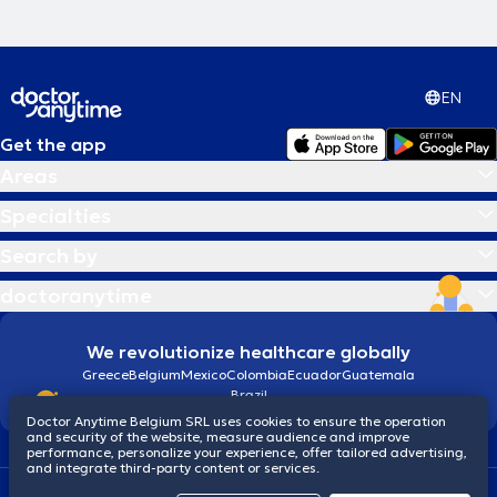
EN
Get the app
Areas
Specialties
Search by
doctoranytime
We revolutionize healthcare globally
Greece
Belgium
Mexico
Colombia
Ecuador
Guatemala
Brazil
Doctor Anytime Belgium SRL uses cookies to ensure the operation
and security of the website, measure audience and improve
performance, personalize your experience, offer tailored advertising,
and integrate third-party content or services.
Terms and conditions
Cookies
Privacy policy