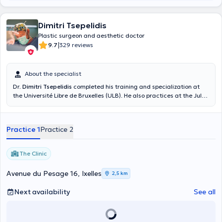
Dimitri Tsepelidis
Plastic surgeon and aesthetic doctor
|
9.7
329 reviews
About the specialist
Dr.
Dimitri Tsepelidis
completed his training and specialization at
the Université Libre de Bruxelles (ULB). He also practices at the Jules
Bordet Institute in Brussels in the field of breast and cervico-facial
reconstruction. Dr. Dimitri Tsepelidis provides consultations in the
field of facial surgery, breast reconstruction, post-bariatric surgery,
Practice 1
Practice 2
liposuction, etc...
The Clinic
Avenue du Pesage 16, Ixelles
2,5 km
Next availability
See all