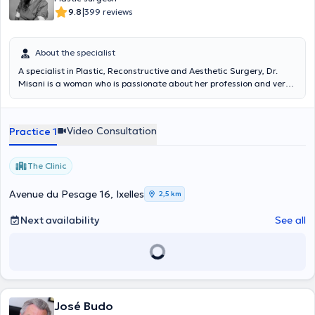
|
9.8
399 reviews
About the specialist
A specialist in Plastic, Reconstructive and Aesthetic Surgery, Dr.
Misani is a woman who is passionate about her profession and very
attentive to her patients. Trained between Italy and Belgium, Dr.
Misani was able to train alongside the most renowned surgeons in
the field of plastic surgery.
Video Consultation
Practice 1
The Clinic
Avenue du Pesage 16, Ixelles
2,5 km
Next availability
See all
José Budo