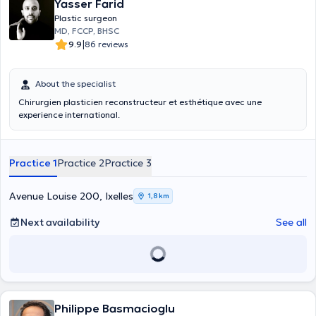
Yasser Farid
Plastic surgeon
MD, FCCP, BHSC
|
9.9
86 reviews
About the specialist
Chirurgien plasticien reconstructeur et esthétique avec une
experience international.
Practice 1
Practice 2
Practice 3
Avenue Louise 200, Ixelles
1,8 km
Next availability
See all
Philippe Basmacioglu