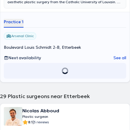
aesthetic plastic surgery from the Catholic University of Louvain. He
specializes in facial and breast surgery, skin cancers and post-
bariatric surgery. He also practices aesthetic medicine (Botox and
fillers). Surgical rhinoplasty is not part of its activities. He welcomes
Practice 1
you to the PolyCare Brussels center in Woluwe-Saint-Pierre.
Arsenal Clinic
Boulevard Louis Schmidt 2-B, Etterbeek
Next availability
See all
29
Plastic surgeons near Etterbeek
Nicolas Abboud
Plastic surgeon
|
8.1
3 reviews