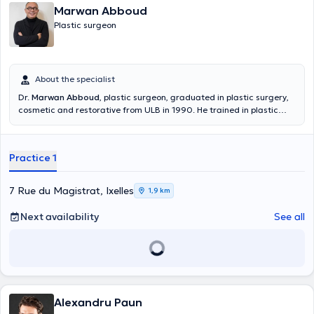
Marwan Abboud
Plastic surgeon
About the specialist
Dr.
Marwan Abboud
, plastic surgeon, graduated in plastic surgery,
cosmetic and restorative from ULB in 1990. He trained in plastic
surgery with the Professor Madeleine Lejour at the hospital
Brugmann in Brussels. He also passed the exam at the Collegium
Chirurgicum Plasticum in 1993. He is Chief of plastic surgery at the
Practice 1
CHU of Tivoli in la Louvière since 1994. He participated in numerous
international conferences of plastic and aesthetic surgery. He is
also a member of several national and international scientific
7 Rue du Magistrat, Ixelles
1,9 km
associations such as: American Society of Plastic Surgeons, Royal
Belgian Society of Plastic Surgery or even European Association of
Next availability
See all
Plastic Surgeons. Content translated by google translate
Alexandru Paun