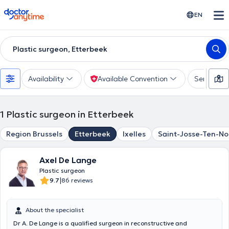
doctoranytime
EN
Plastic surgeon, Etterbeek
Availability
Available Convention
Services
1
Plastic surgeon in Etterbeek
Region Brussels
Etterbeek
Ixelles
Saint-Josse-Ten-N
Axel De Lange
Plastic surgeon
|
9.7
86 reviews
About the specialist
Dr A. De Lange is a qualified surgeon in reconstructive and