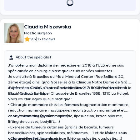
Claudia Miszewska
Plastic surgeon
|
9.5
15 reviews
About the specialist
J’ai obtenu mon diplôme de médecine en 2018 à l’ULB et me suis
spécialisée en chirurgie plastique les six années suivantes.
Je consulte à Bruxelles au Mazi Medical Center (Rue Belliard 20,
2ème étage) ainsi qu'à Gosselies à la Clinique Notre Dame de Grâce
à Gosselies (CNDG, Chaussée de Nivelles 212, 6041 Charleroi) et à la
J'opère à la Clinique Notre Dame de Grace, à la Claris Clinic et au
Claris Clinic à la Hulpe (Chaussée de Bruxelles 135B, 1310 La Hulpe).
Mazi Medical Center.
Voici les chirurgies que je pratique :
▫️ Chirurgie
mammaire
chez les
femmes
(augmentation mammaire,
réduction mammaire, mastopexie, reconstruction mammaire) et
chez les
▪️ Bodycontouring
hommes
(gynécomastie)
(abdominoplastie, liposuccion, brachioplastie,
lifting de cuisses, bodylift,…)
▫️ Exérèse de
tumeurs cutanées
(grains de beauté, tumeurs
basocellulaires, spinocellulaires, mélanomes,…) et de
lésions sous
cutanées
▪️ Chirurgie esthétique du
(kystes, lipomes,…)
visage
(blépharoplastie, otoplastie,…)