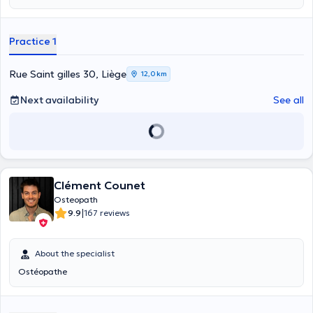
accompany you efficiently in your rehabilitation, whether it is sports,
orthopedic, cardiological, neurological, respiratory or geriatric. Very
dynamic and attentive, I have at heart to adapt the sessions
Practice 1
specifically to your needs while remaining aligned with the latest
scientific data and of course our final goal. I am available at the
office on Tuesdays and Fridays from 12pm to 8pm and on
Rue Saint gilles 30, Liège
12,0 km
Wednesdays from 8am to 12pm. For home visits, please contact me
via mobile phone or email to arrange an appointment.
Next availability
See all
Clément Counet
Osteopath
|
9.9
167 reviews
About the specialist
Ostéopathe