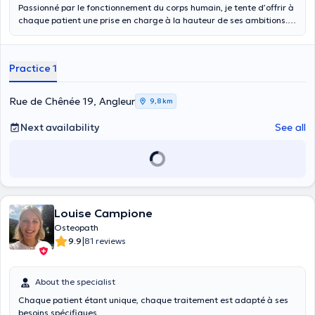
Passionné par le fonctionnement du corps humain, je tente d’offrir à
chaque patient une prise en charge à la hauteur de ses ambitions.
Composées de techniques variées, la séance a pour but de relancer
le patient dans sa gestuelle et de fournir les conseils adéquats pour
optimiser les résultats et redevenir autonome.
Practice 1
Rue de Chênée 19, Angleur
9,8 km
Next availability
See all
Louise Campione
Osteopath
|
9.9
81 reviews
About the specialist
Chaque patient étant unique, chaque traitement est adapté à ses
besoins spécifiques.