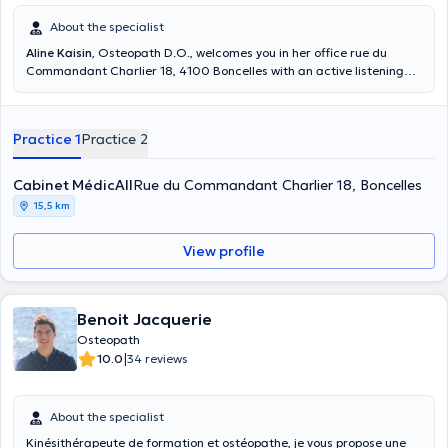
About the specialist
Aline Kaisin
, Osteopath D.O., welcomes you in her office rue du
Commandant Charlier 18, 4100 Boncelles with an active listening
and a complete follow-up for each patient. The care is adapted for
all. Graduated from ULB in 2018, Mrs. Kaisin is specialized in
general osteopathy (children, adults, elderly), pediatric osteopathy
Practice 1
Practice 2
and pregnancy & post partum.
Cabinet MédicAll
Rue du Commandant Charlier 18, Boncelles
15,5 km
View profile
Benoit Jacquerie
Osteopath
|
10.0
34 reviews
About the specialist
Kinésithérapeute de formation et ostéopathe, je vous propose une