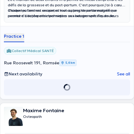
défis de la grossesse et du post-partum. C'est pourquoi j'ai à cœur
d'aider les femmes enceintes tout au long de cette magnifique
Chaque patient est unique, et mon approche personnalisée me
aventure. L’ostéopathie permettra un soulagement des douleurs
permet d'adapter mes techniques aux besoins spécifiques de
afin de vivre cette période avec plus de confort et de sérénité.
chacun.
Practice 1
Collectif Médical SANTÉ
Rue Roosevelt 191, Romsée
5,6 km
Next availability
See all
Maxime Fontaine
Osteopath