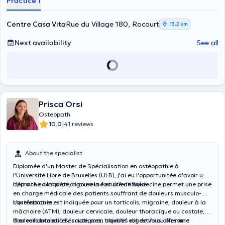
Practice 1
Centre Casa Vita
Rue du Village 180, Rocourt
13,2 km
Next availability
See all
Prisca Orsi
Osteopath
|
10.0
41 reviews
About the specialist
Diplomée d'un Master de Spécialisation en ostéopathie à
l'Université Libre de Bruxelles (ULB), j'ai eu l'opportunitée d'avoir une
approche complète, rigoureuse et scientifique.
L'étroite collaboration avec la faculté de médecine permet une prise
en charge médicale des patients souffrant de douleurs musculo-
squelettiques.
L'ostéopathie est indiquée pour un torticolis, migraine, douleur à la
mâchoire (ATM), douleur cervicale, douleur thoracique ou costale,
douleurs lombaires, sciatiques, troubles digestifs ou blessure
Bienveillante et à l'écoute, mon objectif est de vous offrir une