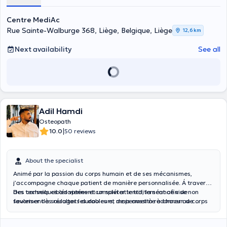
Centre MediAc
Rue Sainte-Walburge 368, Liège, Belgique, Liège
12,6 km
Next availability
See all
Adil Hamdi
Osteopath
|
10.0
50 reviews
About the specialist
Animé par la passion du corps humain et de ses mécanismes,
j’accompagne chaque patient de manière personnalisée. Á travers
des techniques adaptées et un suivi attentif, la séance vise non
Des conseils ciblés viennent compléter le traitement afin de
seulement à soulager les douleurs, mais aussi à redonner au corps
favoriser des résultats durables et de permettre à chacun de
toute sa mobilité.
retrouver son autonomie.