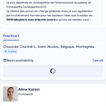
Je suis diplômée en ostéopathie de l'
International Academy of
Osteopathy
(ostéopathe DO)
.
Je réalise des prises en charge globales mais je suis également
particulièrement formée pour les douleurs liées aux troubles de
l'ATM (douleurs dues à la mâchoire).
N'hésitez pas à me contacter pour vos prises de rendez-vous !
Practice 1
Chaussée Churchill 4, Saint-Nicolas, Belgique, Montegnée
14,8 km
Next availability
See all
Aline Kaisin
Osteopath