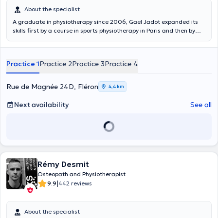
About the specialist
A graduate in physiotherapy since 2006, Gael Jadot expanded its
skills first by a course in sports physiotherapy in Paris and then by
osteopathic studies in Brussels. He worked in various centers and
several sports clubs. Content translated by google translate
Practice 1
Practice 2
Practice 3
Practice 4
Rue de Magnée 24D, Fléron
4,4 km
Next availability
See all
Rémy Desmit
Osteopath and Physiotherapist
|
9.9
442 reviews
About the specialist