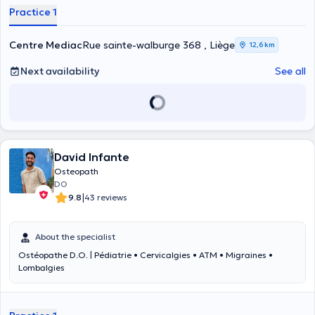
Practice 1
Centre Mediac
Rue sainte-walburge 368 , Liège
12,6 km
Next availability
See all
David Infante
Osteopath
DO
|
9.8
43 reviews
About the specialist
Ostéopathe D.O. | Pédiatrie • Cervicalgies • ATM • Migraines •
Lombalgies