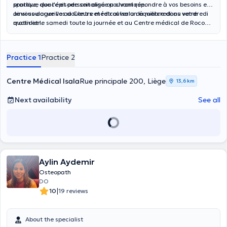
sportive, que l'épisode soit aigu ou chronique.
pratique douce et personnalisée pouvant répondre à vos besoins et
ainsi soulager vos douleurs et retrouver un équilibre dans votre
Je vous accueille au Centre médical Isala du mercredi au vendredi
quotidien.
matin et le samedi toute la journée et au Centre médical de Rocourt
mardi toute la journée et du mercredi au vendredi après-midi.
Practice 1
Practice 2
Centre Médical Isala
Rue principale 200, Liège
13,6 km
Next availability
See all
Aylin Aydemir
Osteopath
DO
|
10
19 reviews
About the specialist