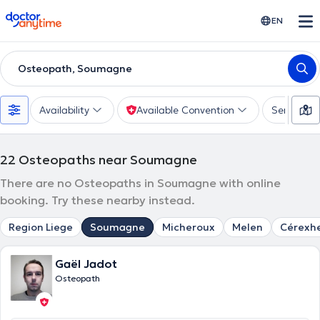
doctoranytime
EN
Osteopath, Soumagne
Availability
Available Convention
Services
22
Osteopaths near Soumagne
There are no Osteopaths in Soumagne with online
booking. Try these nearby instead.
Region Liege
Soumagne
Micheroux
Melen
Cérexh
Gaël Jadot
Osteopath