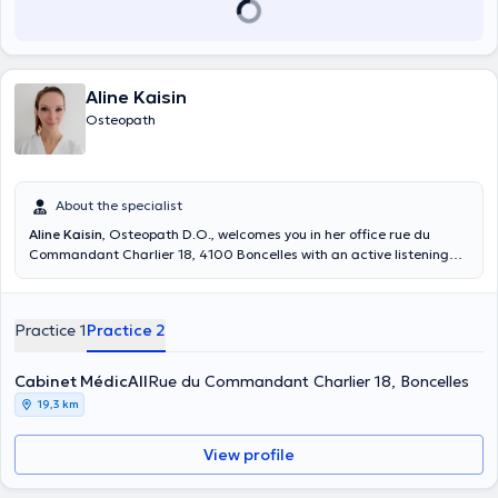
Aline Kaisin
Osteopath
About the specialist
Aline Kaisin
, Osteopath D.O., welcomes you in her office rue du
Commandant Charlier 18, 4100 Boncelles with an active listening
and a complete follow-up for each patient. The care is adapted for
all. Graduated from ULB in 2018, Mrs. Kaisin is specialized in
general osteopathy (children, adults, elderly), pediatric osteopathy
Practice 1
Practice 2
and pregnancy & post partum.
Cabinet MédicAll
Rue du Commandant Charlier 18, Boncelles
19,3 km
View profile