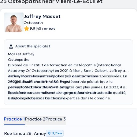
23
Osteopaths near Villers-Le-Bouillet
Joffrey Masset
Osteopath
|
9.9
45 reviews
About the specialist
Masset Joffrey
Ostéopathe
Diplômé de l'Institut de formation en Ostéopathie (International
Academy Of Osteopathy) en 2021 à Mont-Saint-Guibert, Joffrey a
depuis enrichi ses compétences par des formations spécialisées. En
Joffrey Masset
reçoit ses patients à deux adresses :
2022, il a suivi une formation en ostéopathie pédiatrique, lui
- Engis : Rue Richard 1, 4480 Engis
permettant d'offrir des soins adaptés aux plus jeunes. En 2023, il a
- Jehay : Rue Ernou 28, 4540 Jehay
approfondi ses connaissances en manipulation structurelle
Passionné par son métier, il s'engage à fournir des soins de qualité,
tissulaire, élargissant ainsi son expertise dans le domaine.
adaptés aux besoins de chacun.
Practice 1
Practice 2
Practice 3
Rue Ernou 28, Amay
3,7 km