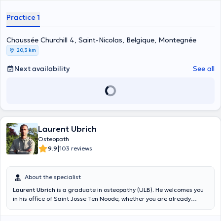
Practice 1
Chaussée Churchill 4, Saint-Nicolas, Belgique, Montegnée
20,3 km
Next availability
See all
Laurent Ubrich
Osteopath
|
9.9
103 reviews
About the specialist
Laurent Ubrich
is a graduate in osteopathy (ULB). He welcomes you
in his office of Saint Josse Ten Noode, whether you are already
patient or not. The consultation lasts 30 minutes. Content
translated by google translate