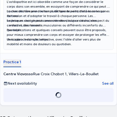
L’ostéopathie est ici abordée comme une façon de considérer le
corps dans son ensemble, en essayant de comprendre ce qui peut se
cacher derrière une douleur plutôt que de se limiter à la zone qui
La consultation prend le temps de faire le point, d’observer les zones
fait mal.
de tension et d’adapter le travail à chaque personne. Les
techniques sont choisies avec attention, toujours dans le respect du
La prise en charge peut concerner des douleurs de dos, des
confort et des ressentis.
cervicales, des tensions musculaires ou différents inconforts du
quotidien.
Des explications et quelques conseils peuvent aussi être proposés,
pour mieux comprendre son corps et essayer de prolonger les effets
de la séance dans le temps.
Une approche simple, attentive, avec l’idée d’aller vers plus de
mobilité et moins de douleurs au quotidien.
Practice 1
Centre Viavasso
Rue Croix Chabot 1, Villers-Le-Bouillet
Next availability
See all