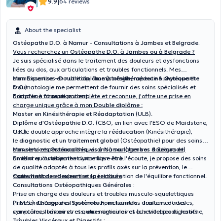
|
9.9
64 reviews
About the specialist
Ostéopathe D.O. à Namur - Consultations à Jambes et Belgrade.
Vous recherchez un
Ostéopathe D.O.
à
Jambes ou à Belgrade
?
Je suis spécialisé dans le traitement des douleurs et dysfonctions
liées au dos, aux articulations et troubles fonctionnels. Mes
connaissances en nutrition, rhumatologie, médecine physique et
Mon Expertise - Double diplôme (kinésithérapeute & Ostéopathe
traumatologie me permettent de fournir des soins spécialisés et
D.O.)
adaptés à chaque patient.
Fort d'une formation complète et reconnue, j'offre une prise en
charge unique grâce à mon
Double diplôme
:
Master en Kinésithérapie et Réadaptation
(ULB).
Diplôme d'Ostéopathie D.O.
(CBO, en lien avec l'ESO de Maidstone,
U.K.).
Cette double approche intègre la
rééducation
(Kinésithérapie),
le
diagnostic et un traitement global
(Ostéopathie) pour des soins
complets et personnalisés, visant à soulager vos douleurs et
Mes services Ostéopathiques à Namur (Jambes & Belgrade)
améliorer durablement votre bien-être.
En tant qu'ostéopathe dynamique et à l'écoute, je propose des soins
de qualité adaptés à tous les profils axés sur la prévention, le
traitement des douleurs et la restauration de l'équilibre fonctionnel.
Consultations et expertise spécialisée
Consultations Ostéopathiques Générales :
Prise en charge des douleurs et troubles musculo-squelettiques
(T.M.S.) de l'appareil locomoteur, incluant les douleurs dorsales,
Prise en Charge des Systèmes Fonctionnels :
Traitement des
cervicales, lombaires et autres articulaires (cheville, pieds, hanche,
symptômes liés au stress, aux migraines et aux troubles digestifs
…)
Troubles Viscéraux et Digestifs :