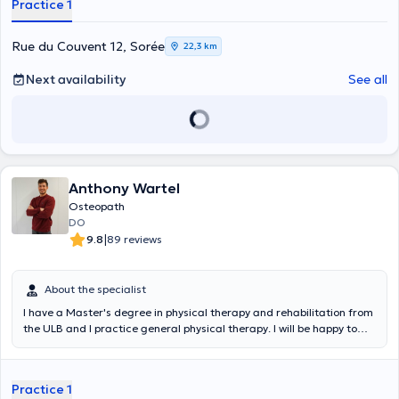
Practice 1
Rue du Couvent 12, Sorée
22,3 km
Next availability
See all
Anthony Wartel
Osteopath
DO
|
9.8
89 reviews
About the specialist
I have a Master's degree in physical therapy and rehabilitation from
the ULB and I practice general physical therapy. I will be happy to
accompany you efficiently in your rehabilitation, whether it is sports,
orthopedic, cardiological, neurological, respiratory or geriatric. Very
dynamic and attentive, I have at heart to adapt the sessions
Practice 1
specifically to your needs while remaining aligned with the latest