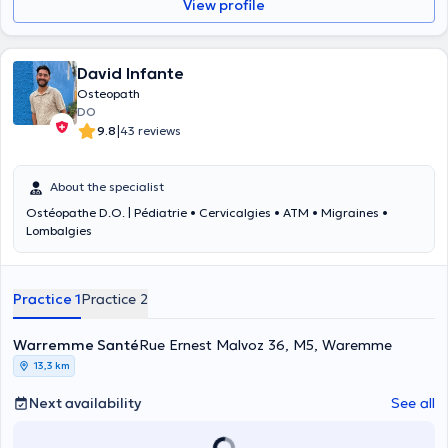
View profile
David Infante
Osteopath
DO
|
9.8
43 reviews
About the specialist
Ostéopathe D.O. | Pédiatrie • Cervicalgies • ATM • Migraines •
Lombalgies
Practice 1
Practice 2
Warremme Santé
Rue Ernest Malvoz 36, M5, Waremme
13,3 km
Next availability
See all