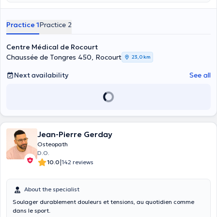
mardi toute la journée et du mercredi au vendredi après-midi.
Practice 1
Practice 2
Centre Médical de Rocourt
Chaussée de Tongres 450, Rocourt
23,0 km
Next availability
See all
Jean-Pierre Gerday
Osteopath
D.O.
|
10.0
142 reviews
About the specialist
Soulager durablement douleurs et tensions, au quotidien comme
dans le sport.