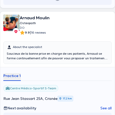
Arnaud Moulin
Osteopath
DO
|
9.9
16 reviews
About the specialist
Soucieux de la bonne prise en charge de ses patients, Arnaud se
forme continuellement afin de pouvoir vous proposer un traitement
le plus adapté à vos besoins. Il vous accompagnera avec
bienveillance et vous encouragera a être acteur de votre
rééducation.
Practice 1
Centre Médico-Sportif S-Team
Rue Jean Stassart 25A, Crisnée
17,2 km
Next availability
See all