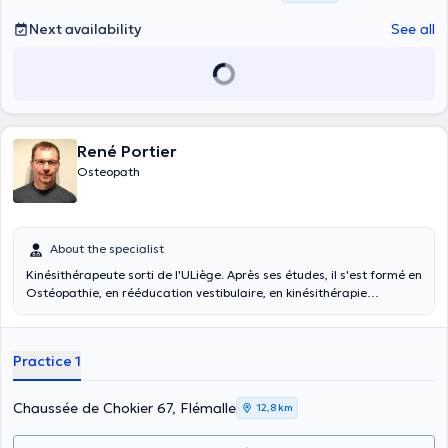
Next availability
See all
René Portier
Osteopath
About the specialist
Kinésithérapeute sorti de l'ULiège. Après ses études, il s'est formé en
Ostéopathie, en rééducation vestibulaire, en kinésithérapie
respiratoire et en kinésithérapie sportive. Habitant Chokier depuis
toujours, vous l'avez surement déjà aperçu s'engageant dans la vie
du quartier... Il est présent tous les jours au cabinet et il couvre une
Practice 1
grande plage horaire. Ses sports de prédilection sont : la
gymnastique, le volley, la course à pied et le ski.
Chaussée de Chokier 67, Flémalle
12,8 km