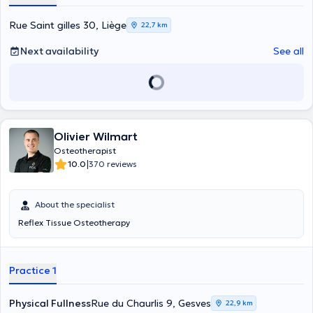
scientific data and of course our final goal. I am available at the
office on Tuesdays and Fridays from 12pm to 8pm and on
Rue Saint gilles 30, Liège
22,7 km
Wednesdays from 8am to 12pm. For home visits, please contact me
via mobile phone or email to arrange an appointment.
Next availability
See all
Olivier Wilmart
Osteotherapist
|
10.0
370 reviews
About the specialist
Reflex Tissue Osteotherapy
Practice 1
Physical Fullness
Rue du Chaurlis 9, Gesves
22,9 km