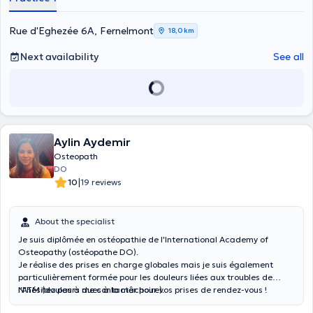
Rue d'Eghezée 6A, Fernelmont
18,0 km
Next availability
See all
Aylin Aydemir
Osteopath
DO
|
10
19 reviews
About the specialist
Je suis diplômée en ostéopathie de l'
International Academy of
Osteopathy
(ostéopathe DO)
.
Je réalise des prises en charge globales mais je suis également
particulièrement formée pour les douleurs liées aux troubles de
l'ATM (douleurs dues à la mâchoire).
N'hésitez pas à me contacter pour vos prises de rendez-vous !