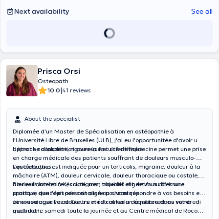
Next availability
See all
Prisca Orsi
Osteopath
|
10.0
41 reviews
About the specialist
Diplomée d'un Master de Spécialisation en ostéopathie à
l'Université Libre de Bruxelles (ULB), j'ai eu l'opportunitée d'avoir une
approche complète, rigoureuse et scientifique.
L'étroite collaboration avec la faculté de médecine permet une prise
en charge médicale des patients souffrant de douleurs musculo-
squelettiques.
L'ostéopathie est indiquée pour un torticolis, migraine, douleur à la
mâchoire (ATM), douleur cervicale, douleur thoracique ou costale,
douleurs lombaires, sciatiques, troubles digestifs ou blessure
Bienveillante et à l'écoute, mon objectif est de vous offrir une
sportive, que l'épisode soit aigu ou chronique.
pratique douce et personnalisée pouvant répondre à vos besoins et
ainsi soulager vos douleurs et retrouver un équilibre dans votre
Je vous accueille au Centre médical Isala du mercredi au vendredi
quotidien.
matin et le samedi toute la journée et au Centre médical de Rocourt