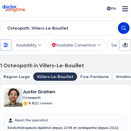
doctoranytime
EN
Osteopath, Villers-Le-Bouillet
Availability
Available Convention
Services
1
Osteopath in Villers-Le-Bouillet
Region Liege
Villers-Le-Bouillet
Fize-Fontaine
Vinalm
Justin Gratien
Osteopath
|
9.9
32 reviews
About the specialist
Kinésithérapeute diplômé depuis 2018 et ostéopathe depuis 2022.