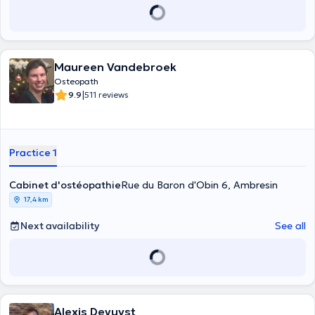
Maureen Vandebroek
Osteopath
|
9.9
511 reviews
Practice 1
Cabinet d'ostéopathie
Rue du Baron d'Obin 6, Ambresin
17,4 km
Next availability
See all
Alexis Devuyst