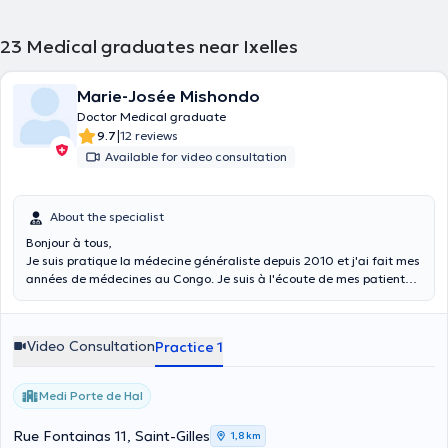
23
Medical graduates near Ixelles
Marie-Josée Mishondo
Doctor Medical graduate
|
9.7
12 reviews
Available for video consultation
About the specialist
Bonjour à tous,
Je suis pratique la médecine généraliste depuis 2010 et j'ai fait mes
années de médecines au Congo. Je suis à l'écoute de mes patients,
empathiques et passionnée de mon métier. Je parle le français, les
langues nationales du Congo et l'anglais mais niveau de base.
Video Consultation
Practice 1
Medi Porte de Hal
Rue Fontainas 11, Saint-Gilles
1,8 km