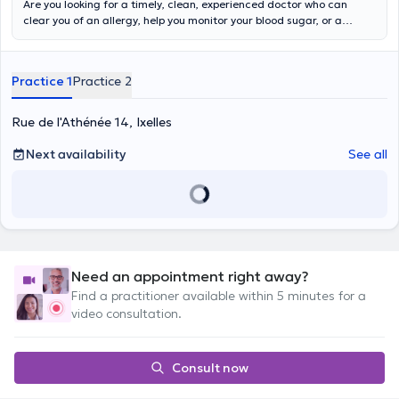
Are you looking for a timely, clean, experienced doctor who can
clear you of an allergy, help you monitor your blood sugar, or a
chronic disease you have? Do you want a general practitioner who
can issue a medical clearance, help you with a COVID test, treat
you, help you renew your medication, or receive an immunization? Do
Practice 1
Practice 2
you need a doctor who can take you for a blood test or give you
advice on contraception and STDs? Make an appointment with Dr.
Elvis Katuala
. A general practitioner, he graduated in general
Rue de l'Athénée 14, Ixelles
medicine in 2015. He practices and welcomes you warmly at the
Medical Center La Chasse located in Etterbeek (avenue des
Next availability
See all
Casernes 20) by appointment. He also performs video consultations
throughout the confinement. Before making an appointment with
the doctor, please call +3226461001 or go directly through his
online calendar.
Need an appointment right away?
Find a practitioner available within 5 minutes for a
video consultation.
Consult now