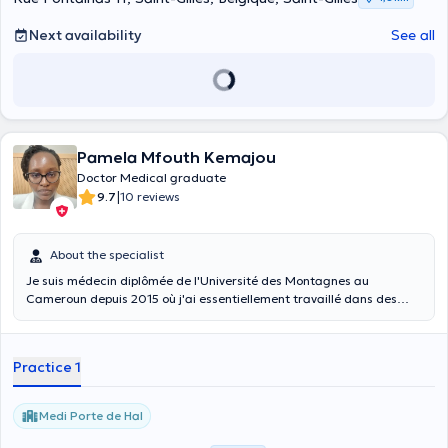
Next availability
See all
Pamela Mfouth Kemajou
Doctor Medical graduate
|
9.7
10 reviews
About the specialist
Je suis médecin diplômée de l'Université des Montagnes au
Cameroun depuis 2015 où j'ai essentiellement travaillé dans des
services d'urgence et avec des médecins de travail. Par ailleurs, je
suis médecin de santé publique diplômée de l'Université Libre de
Bruxelles depuis 2023. Je travaille avec les patients souffrant de
Practice 1
COVID long depuis 2022 et fais partie du réseau Long COVID
Belgium. J'exerce mon métier avec passion et détermination, en
axant ma pratique sur une médecine centrée sur la personne. Je
Medi Porte de Hal
consulte également les enfants âgés de moins de 12 ans.