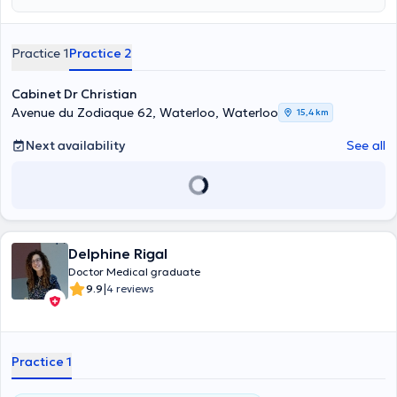
(ULC) and the Université Libre de Bruxelles. He is a specialist in
general medicine, resuscitation, occupational medicine and public
health (epidemiology, health education and promotion). He consults
Practice 1
Practice 2
at his office in Waterloo in the Wellington passage. He has more
than 20 years of practice in several hospitals in Belgium and was an
expert and advisor to the office of the Minister of Health in DRC
Cabinet Dr Christian
Kinshasa during the management of the Ebola epidemic. He
Avenue du Zodiaque 62, Waterloo, Waterloo
15,4 km
receives his patients in French or English for various consultations:
allergy, medical attestation, consultation, contraception and STD,
Next availability
See all
electrocardiogram, blood test and vaccination. She can be reached
at +32476585971 for appointments. Punctual, he intervenes in a
clean practice and does not hesitate to warn his patients about the
side effects of his treatments, if necessary.
Delphine Rigal
Doctor Medical graduate
|
9.9
4 reviews
Practice 1