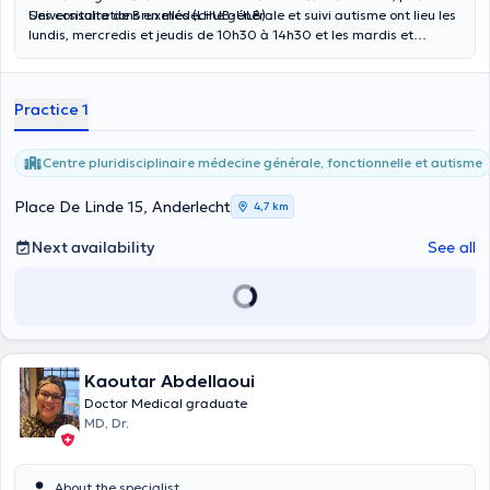
Universitaire de Bruxelles (LHUB-ULB) .
Ses consultations en médecine générale et suivi autisme ont lieu les
lundis, mercredis et jeudis de 10h30 à 14h30 et les mardis et
vendredis de 10h30 à 12h30.
Practice 1
Centre pluridisciplinaire médecine générale, fonctionnelle et autisme
Place De Linde 15, Anderlecht
4,7 km
Next availability
See all
Kaoutar Abdellaoui
Doctor Medical graduate
MD, Dr.
About the specialist