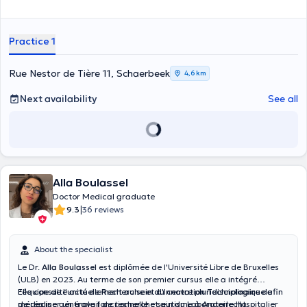
Practice 1
Rue Nestor de Tière 11, Schaerbeek
4,6 km
Next availability
See all
Alla Boulassel
Doctor Medical graduate
|
9.3
36 reviews
About the specialist
Le Dr.
Alla Boulassel
est diplômée de l'Université Libre de Bruxelles
(ULB) en 2023. Au terme de son premier cursus elle a intégré
l'équipe de l'unité de Recherche et d'Innovation Technologique afin
Elle consulte actuellement au sein du centre pluridisciplinaire de
de réaliser un travail de recherche sein du Laboratoire Hospitalier
médecine générale fonctionnelle et autisme à Anderlecht,