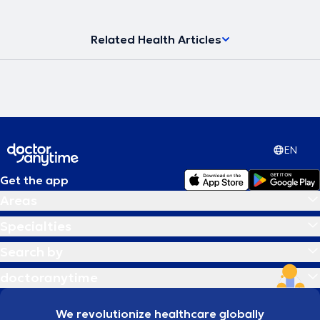
Related Health Articles
EN
Get the app
Areas
Specialties
Search by
doctoranytime
We revolutionize healthcare globally