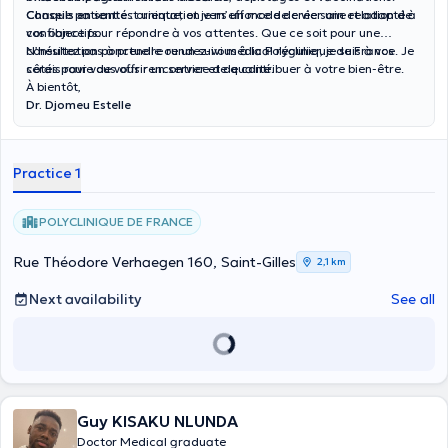
Conseils en santé
Chaque patient est unique, et je m’efforce de créer une relation de
: orientation vers un mode de vie sain et adapté à
vos objectifs.
confiance pour répondre à vos attentes. Que ce soit pour une
consultation ponctuelle ou un suivi médical régulier, je suis à vos
N’hésitez pas à prendre rendez-vous à la Polyclinique de France. Je
côtés pour vous offrir un service de qualité.
serais ravie de vous rencontrer et de contribuer à votre bien-être.
À bientôt,
Dr. Djomeu Estelle
Practice 1
POLYCLINIQUE DE FRANCE
Rue Théodore Verhaegen 160, Saint-Gilles
2,1 km
Next availability
See all
Guy KISAKU NLUNDA
Doctor Medical graduate