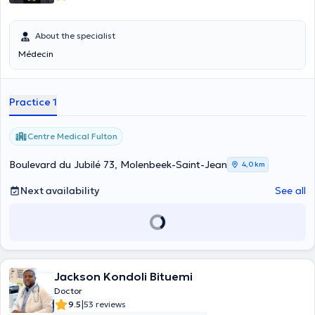
About the specialist
Médecin
Practice 1
Centre Medical Fulton
Boulevard du Jubilé 73, Molenbeek-Saint-Jean
4,0 km
Next availability
See all
Jackson Kondoli Bituemi
Doctor
|
9.5
53 reviews