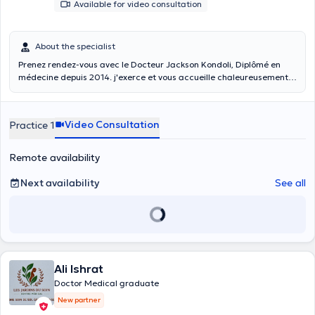
Available for video consultation
About the specialist
Prenez rendez-vous avec le Docteur Jackson Kondoli, Diplômé en
médecine depuis 2014. j'exerce et vous accueille chaleureusement
au Centre Médical Charles Woeste sis avenue Charles woeste 274,
1090 Jette et je réalise aussi des consultations vidéos. +32 46 64 61
597
Video Consultation
Practice 1
Remote availability
Next availability
See all
Ali Ishrat
Doctor Medical graduate
New partner