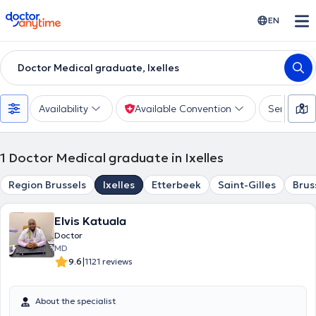
doctoranytime
EN
Doctor Medical graduate, Ixelles
Availability
Available Convention
Services
1
Doctor Medical graduate in Ixelles
Region Brussels
Ixelles
Etterbeek
Saint-Gilles
Brus
Elvis Katuala
Doctor
MD
|
9.6
1121 reviews
About the specialist