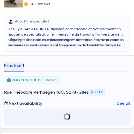
|
10
2 reviews
About the specialist
Dr
Guy KISAKU NLUNDA
, diplômé en médecine et actuellement en
master de spécialisation en médecine du travail à l'université de
Liège. Vous accueille chaleureusement dans mon lieu de prestation
Mon objectif est de vous accompagner à chaque étape de votre
de services : cabinet médical "polyclinique de France" situé sur la
parcours de santé avec bienveillance et expertise. N'hésitez pas à
rue Théodore Verhaegen 160, 1060 Saint Gilles.
prendre rendez-vous pour une consultation.
Practice 1
POLYCLINIQUE DE FRANCE
Rue Théodore Verhaegen 160, Saint-Gilles
2,1 km
Next availability
See all