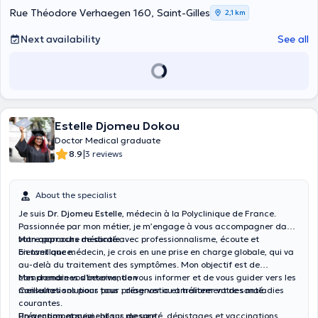
Rue Théodore Verhaegen 160, Saint-Gilles
2,1 km
Next availability
See all
Estelle Djomeu Dokou
Doctor Medical graduate
|
8.9
3 reviews
About the specialist
Je suis
Dr. Djomeu Estelle
, médecin à la Polyclinique de France.
Passionnée par mon métier, je m’engage à vous accompagner dans
votre parcours de santé avec professionnalisme, écoute et
Mon approche médicale :
bienveillance.
En tant que médecin, je crois en une prise en charge globale, qui va
au-delà du traitement des symptômes. Mon objectif est de
comprendre vos besoins, de vous informer et de vous guider vers les
Mes domaines d’intervention :
meilleures solutions pour préserver ou améliorer votre santé.
Consultations pour tous
: diagnostic et traitement des maladies
courantes.
Prévention et suivi
Un accompagnement sur mesure :
: bilans de santé, dépistages et vaccinations.