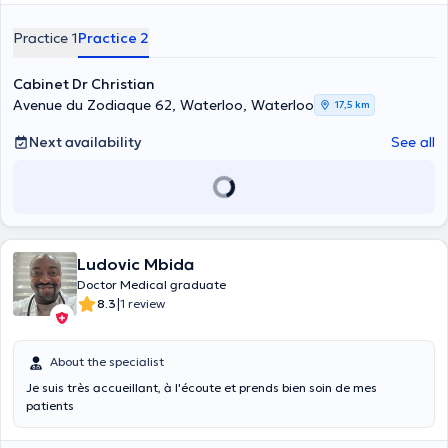
general medicine, resuscitation, occupational medicine and public
health (epidemiology, health education and promotion). He consults
Practice 1
Practice 2
at his office in Waterloo in the Wellington passage. He has more
than 20 years of practice in several hospitals in Belgium and was an
expert and advisor to the office of the Minister of Health in DRC
Cabinet Dr Christian
Kinshasa during the management of the Ebola epidemic. He
Avenue du Zodiaque 62, Waterloo, Waterloo
17,5 km
receives his patients in French or English for various consultations:
allergy, medical attestation, consultation, contraception and STD,
Next availability
See all
electrocardiogram, blood test and vaccination. She can be reached
at +32476585971 for appointments. Punctual, he intervenes in a
clean practice and does not hesitate to warn his patients about the
side effects of his treatments, if necessary.
Ludovic Mbida
Doctor Medical graduate
|
8.3
1 review
About the specialist
Je suis très accueillant, à l'écoute et prends bien soin de mes
patients