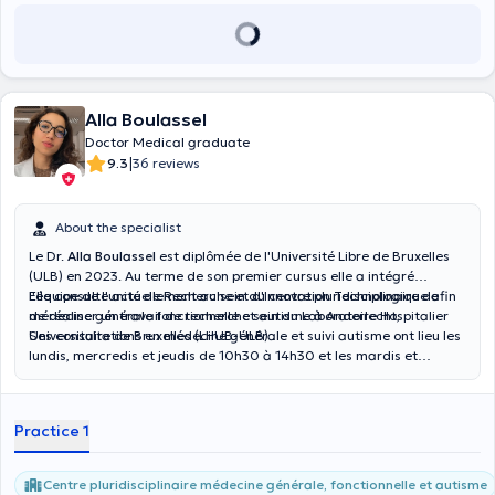
Alla Boulassel
Doctor Medical graduate
|
9.3
36 reviews
About the specialist
Le Dr.
Alla Boulassel
est diplômée de l'Université Libre de Bruxelles
(ULB) en 2023. Au terme de son premier cursus elle a intégré
l'équipe de l'unité de Recherche et d'Innovation Technologique afin
Elle consulte actuellement au sein du centre pluridisciplinaire de
de réaliser un travail de recherche sein du Laboratoire Hospitalier
médecine générale fonctionnelle et autisme à Anderlecht,
Universitaire de Bruxelles (LHUB-ULB) .
Ses consultations en médecine générale et suivi autisme ont lieu les
lundis, mercredis et jeudis de 10h30 à 14h30 et les mardis et
vendredis de 10h30 à 12h30.
Practice 1
Centre pluridisciplinaire médecine générale, fonctionnelle et autisme