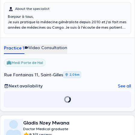
About the specialist
Bonjour à tous,
Je suis pratique la médecine généraliste depuis 2010 et j'ai fait mes
années de médecines au Congo. Je suis à l'écoute de mes patients,
empathiques et passionnée de mon métier. Je parle le français, les
langues nationales du Congo et l'anglais mais niveau de base.
Video Consultation
Practice 1
Medi Porte de Hal
Rue Fontainas 11, Saint-Gilles
2,0 km
Next availability
See all
Gladis Nzey Mwana
Doctor Medical graduate
|
9.3
3 reviews