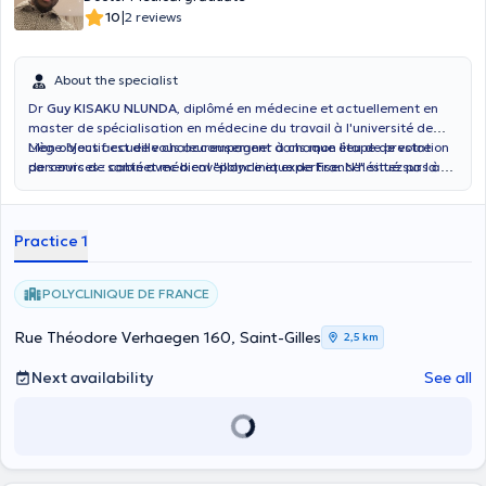
|
10
2 reviews
About the specialist
Dr
Guy KISAKU NLUNDA
, diplômé en médecine et actuellement en
master de spécialisation en médecine du travail à l'université de
Liège. Vous accueille chaleureusement dans mon lieu de prestation
Mon objectif est de vous accompagner à chaque étape de votre
de services : cabinet médical "polyclinique de France" situé sur la
parcours de santé avec bienveillance et expertise. N'hésitez pas à
rue Théodore Verhaegen 160, 1060 Saint Gilles.
prendre rendez-vous pour une consultation.
Practice 1
POLYCLINIQUE DE FRANCE
Rue Théodore Verhaegen 160, Saint-Gilles
2,5 km
Next availability
See all