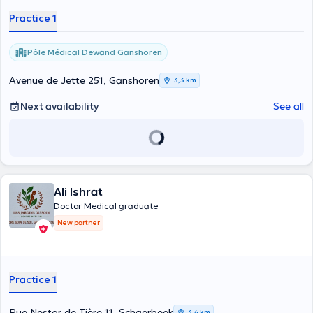
Practice 1
Pôle Médical Dewand Ganshoren
Avenue de Jette 251, Ganshoren
3,3 km
Next availability
See all
Ali Ishrat
Doctor Medical graduate
New partner
Practice 1
Rue Nestor de Tière 11, Schaerbeek
3,4 km