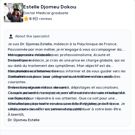
Estelle Djomeu Dokou
Doctor Medical graduate
|
8.9
3 reviews
About the specialist
Je suis
Dr. Djomeu Estelle
, médecin à la Polyclinique de France.
Passionnée par mon métier, je m’engage à vous accompagner dans
votre parcours de santé avec professionnalisme, écoute et
Mon approche médicale :
bienveillance.
En tant que médecin, je crois en une prise en charge globale, qui va
au-delà du traitement des symptômes. Mon objectif est de
comprendre vos besoins, de vous informer et de vous guider vers les
Mes domaines d’intervention :
meilleures solutions pour préserver ou améliorer votre santé.
Consultations pour tous
: diagnostic et traitement des maladies
courantes.
Prévention et suivi
Un accompagnement sur mesure :
: bilans de santé, dépistages et vaccinations.
Conseils en santé
Chaque patient est unique, et je m’efforce de créer une relation de
: orientation vers un mode de vie sain et adapté à
vos objectifs.
confiance pour répondre à vos attentes. Que ce soit pour une
consultation ponctuelle ou un suivi médical régulier, je suis à vos
N’hésitez pas à prendre rendez-vous à la Polyclinique de France. Je
côtés pour vous offrir un service de qualité.
serais ravie de vous rencontrer et de contribuer à votre bien-être.
À bientôt,
Dr. Djomeu Estelle