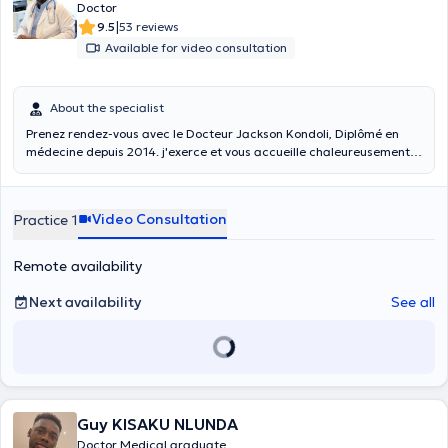
Doctor
|
9.5
53 reviews
Available for video consultation
About the specialist
Prenez rendez-vous avec le Docteur Jackson Kondoli, Diplômé en
médecine depuis 2014. j'exerce et vous accueille chaleureusement
au Centre Médical Charles Woeste sis avenue Charles woeste 274,
1090 Jette et je réalise aussi des consultations vidéos. +32 46 64 61
597
Video Consultation
Practice 1
Remote availability
Next availability
See all
Guy KISAKU NLUNDA
Doctor Medical graduate