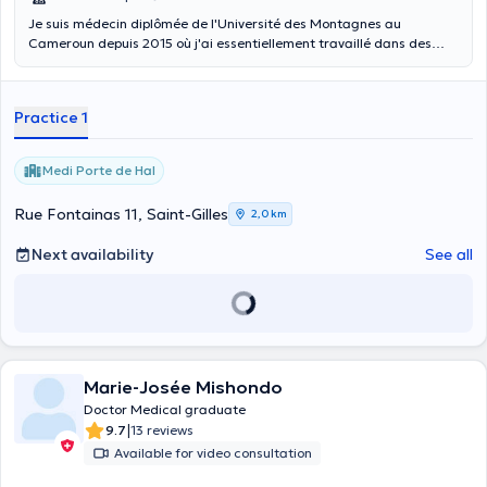
Je suis médecin diplômée de l'Université des Montagnes au
Cameroun depuis 2015 où j'ai essentiellement travaillé dans des
services d'urgence et avec des médecins de travail. Par ailleurs, je
suis médecin de santé publique diplômée de l'Université Libre de
Bruxelles depuis 2023. Je travaille avec les patients souffrant de
Practice 1
COVID long depuis 2022 et fais partie du réseau Long COVID
Belgium. J'exerce mon métier avec passion et détermination, en
axant ma pratique sur une médecine centrée sur la personne. Je
Medi Porte de Hal
consulte également les enfants âgés de moins de 12 ans.
Rue Fontainas 11, Saint-Gilles
2,0 km
Next availability
See all
Marie-Josée Mishondo
Doctor Medical graduate
|
9.7
13 reviews
Available for video consultation