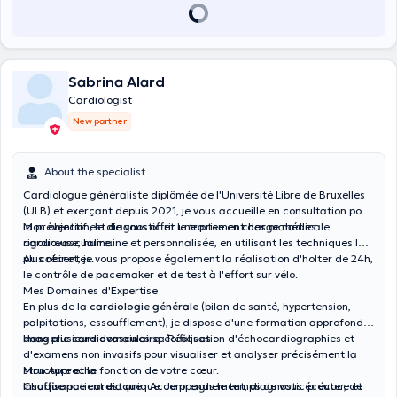
Sabrina Alard
Cardiologist
New partner
About the specialist
Cardiologue généraliste diplômée de l'Université Libre de Bruxelles
(ULB) et exerçant depuis 2021, je vous accueille en consultation pour
la prévention, le diagnostic et le traitement des maladies
Mon objectif est de vous offrir une prise en charge médicale
cardiovascualire.
rigoureuse, humaine et personnalisée, en utilisant les techniques les
plus récentes.
Au cabinet, je vous propose également la réalisation d'holter de 24h,
le contrôle de pacemaker et de test à l'effort sur vélo.
Mes Domaines d'Expertise
En plus de la
cardiologie générale
(bilan de santé, hypertension,
palpitations, essoufflement), je dispose d'une formation approfondie
dans plusieurs domaines spécifiques :
Imagerie cardiovasculaire :
Réalisation d'échocardiographies et
d'examens non invasifs pour visualiser et analyser précisément la
structure et la fonction de votre cœur.
Mon Approche
Insuffisance cardiaque :
Chaque patient est unique. Je prends le temps de vous écouter, de
Accompagnement, diagnostic précoce et