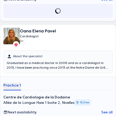
Oana Elena Pavel
Cardiologist
Dr.
About the specialist
Graduated as a medical doctor in 2006 and as a cardiologist in
2013, I have been practicing since 2013 at the Notre Dame de Grâce
Clinic in Gosselies. I joined the practice of Dentist Buzincu Mihai in
2021. I offer a general cardiology activity including consultation,
electrocardiogram, cardiac ultrasound and cardiac rhythm holter.
Practice 1
If necessary, more in-depth examinations can be performed in
hospital.
Centre de Cardiologie de la Dodaine
Allée de la Longue Haie 1 boite 2, Nivelles
13,3 km
Next availability
See all