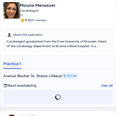
Mouna Menassel
Cardiologist
Dr.
|
9.9
97 reviews
About the specialist
Cardiologist graduated from the Free University of Brussels. Head
of the cardiology department at Braine-L'Alled hospital. It is
available to you in the offices: Avenue Brugmann 29 at 1060
Brussels and Avenue Blücher at 1420 Braine-l'Alleud. But also at the
Hospital: CHIREC site in Braine-L'Alleud
Practice 1
Avenue Blücher 16, Braine-L'Alleud
19,7 km
Next availability
See all