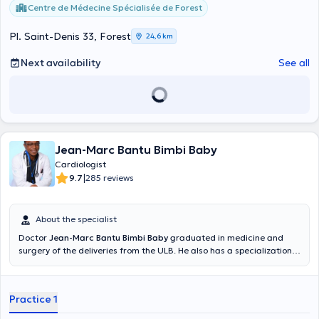
Centre de Médecine Spécialisée de Forest
Pl. Saint-Denis 33, Forest
24,6 km
Next availability
See all
Jean-Marc Bantu Bimbi Baby
Cardiologist
|
9.7
285 reviews
About the specialist
Doctor
Jean-Marc Bantu Bimbi Baby
graduated in medicine and
surgery of the deliveries from the ULB. He also has a specialization
in cardiology (general and sports). He also has a university degree in
echocardiography at the University of Paris 12 - UPEC. Doctor Bantu
Bimbi, cardiologist, specializes in the prevention and treatment of
Practice 1
cardiovascular disease and in the cardiovascular evaluation of the
athlete. He's a cardiologist accredited in Brussels Heart Center and