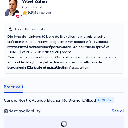
Waël Zaher
Cardiologist
|
9.9
56 reviews
About the specialist
Diplômé de l’Université Libre de Bruxelles, je me suis ensuite
spécialisé en électrophysiologie interventionnelle à la Clinique
Pasteur de Toulouse et à l'UZ Brussel.
Mon activité actuelle se répartie entre Braine l'Alleud (privé et
CHIREC) et l'UZ-VUB Brussel où j'opère.
Consultation conventionnée. Outre des consultations spécialisées
en trouble du rythme, j'effectue aussi des consultation de
cardiologie générale et préventive.
Membre de l'European Heart Rhythm Association.
Practice 1
Cardio Nostra
Avenue Blücher 16, Braine-L'Alleud
19,7 km
Next availability
See all