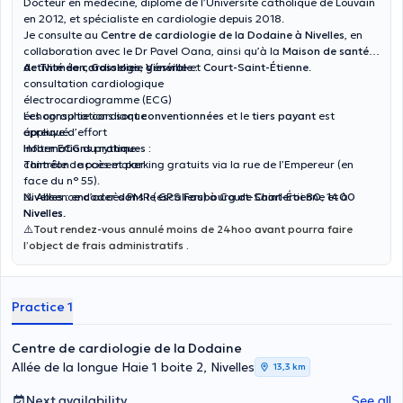
Docteur en médecine, diplômé de l’Université catholique de Louvain
en 2012, et spécialiste en cardiologie depuis 2018.
Je consulte au
Centre de cardiologie de la Dodaine à Nivelles
, en
collaboration avec le Dr Pavel Oana, ainsi qu’à la
Maison de santé
de Thiméon
Activité de cardiologie générale :
,
Gosselies
,
Viesville
et
Court-Saint-Étienne
.
consultation cardiologique
électrocardiogramme (ECG)
échographie cardiaque
Les consultations sont
conventionnées
et le
tiers payant
est
épreuve d’effort
appliqué.
Holter ECG du rythme
Informations pratiques :
contrôle de pacemaker
Thiméon
: accès et parking gratuits via la rue de l’Empereur (en
face du n° 55).
Nivelles
⚠️ Absence d’accès PMR (escaliers) à Court-Saint-Étienne et à
:
encoder dans le GPS Faubourg de Charleroi 80, 1400
Nivelles
Nivelles.
.
⚠️
Tout rendez-vous annulé moins de 24hoo avant pourra faire
l’object de frais administratifs .
Practice 1
Centre de cardiologie de la Dodaine
Allée de la longue Haie 1 boite 2, Nivelles
13,3 km
Next availability
See all