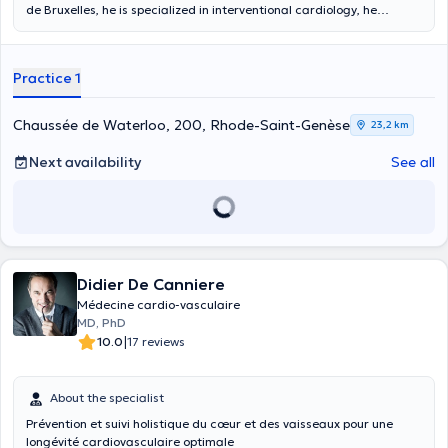
de Bruxelles, he is specialized in interventional cardiology, he
performs general cardiology consultations and offers you a global
care. He offers you a personalized and quality care. Dr Awada also
practices in the university environment and will follow you in the
Practice 1
management beyond the consultation if necessary. He is active in
the field of medical research, studying the impact of pollution on
certain cardiovascular pathologies. He will be pleased to welcome
Chaussée de Waterloo, 200, Rhode-Saint-Genèse
23,2 km
you on Thursday mornings at the Edith Cavell Clinic in Uccle.
Next availability
See all
Didier De Canniere
Médecine cardio-vasculaire
MD, PhD
|
10.0
17 reviews
About the specialist
Prévention et suivi holistique du cœur et des vaisseaux pour une
longévité cardiovasculaire optimale