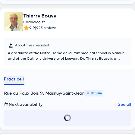
Thierry Bouvy
Cardiologist
|
9.9
925 reviews
About the specialist
A graduate of the Notre-Dame de la Paix medical school in Namur
and of the Catholic University of Louvain, Dr.
Thierry Bouvy
is a
specialist in general and interventional cardiology. He receives his
patients at his private practice in Masnuy-Saint-Jean located at rue
du Faux Bois 9. He takes care of cardiac ultrasound, stress ECG,
Practice 1
hypertension or hypotension problems. You can consult him for a
follow-up of your cardiac disease or for a pacemaker. To discover
his CV, please refer to his website: www.drbouvy.be. To book an
Rue du Faux Bois 9, Masnuy-Saint-Jean
18,3 km
appointment with him, contact +3265348952 or go through his
website.
Next availability
See all