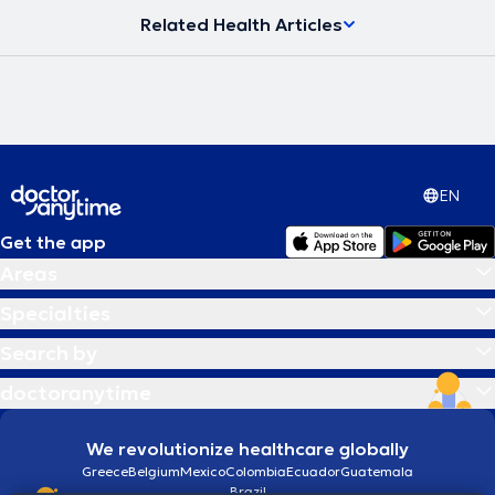
Related Health Articles
EN
Get the app
Areas
Specialties
Search by
doctoranytime
We revolutionize healthcare globally
Greece
Belgium
Mexico
Colombia
Ecuador
Guatemala
Brazil