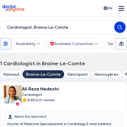
doctoranytime
EN
Cardiologist, Braine-Le-Comte
Availability
Available Convention
Services
1
Cardiologist in Braine-Le-Comte
Hainaut
Braine-Le-Comte
Henripont
Hennuyères
Ali Reza Hedeshi
Cardiologist
|
9.9
1205 reviews
About the specialist
Doctor of Medicine Specialization in Cardiology E-mail address: