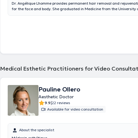
Dr. Angélique Lhomme provides permanent hair removal and rejuvenat
for the face and body. She graduated in Medicine from the University o
2000. She uses different non-invasive techniques to obtain the best res
Medical Esthetic Practitioners for Video Consultat
Pauline Ollero
Aesthetic Doctor
|
9.9
22 reviews
Available for video consultation
About the specialist
Médecin esthétique