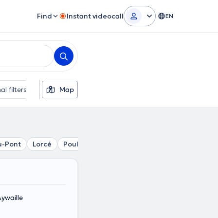
Find
Instant videocall
EN
al filters
Map
u-Pont
Lorcé
Poulseur
Comblain-La-Tour
Ernonheid
ywaille