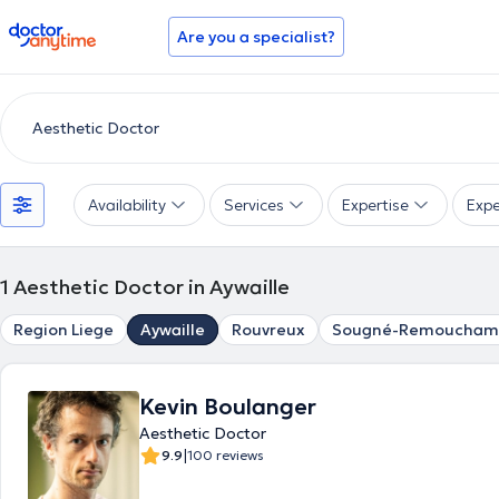
doctoranytime
Are you a specialist?
Availability
Services
Expertise
Expe
1
Aesthetic Doctor in Aywaille
Region Liege
Aywaille
Rouvreux
Sougné-Remoucham
Kevin Boulanger
Aesthetic Doctor
|
9.9
100 reviews