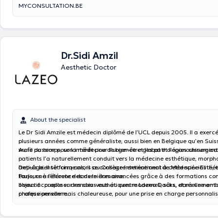
MYCONSULTATION.BE
Dr.Sidi Amzil
Aesthetic Doctor
About the specialist
Le Dr Sidi Amzile est médecin diplômé de l’UCL depuis 2005. Il a exer
plusieurs années comme généraliste, aussi bien en Belgique qu’en Suis
vraie passion pour la médecine d’urgence et les pathologies chirurgica
Au fil du temps, son intérêt pour le bien-être global et l’épanouissemen
patients l’a naturellement conduit vers la médecine esthétique, morph
anti-âge. Il se forme alors au Collège International de Médecine Esthé
Depuis bientôt cinq ans, il se consacre entièrement à cette spécialité, 
Paris, une référence dans le domaine.
toujours à l’écoute des dernières avancées grâce à des formations con
objectif : proposer des soins esthétiques modernes, sûrs, et réellemen
Il vous accueille sur rendez-vous au centre
Lazeo Docks
, dans une am
chaque personne.
professionnelle mais chaleureuse, pour une prise en charge personnalis
commence par une analyse morphologique, une étape clé pour compre
besoins et définir ensemble les traitements les plus appropriés.