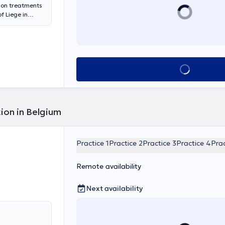
ion treatments
f Liege in
ults.
See all
ion in Belgium
Practice 1
Practice 2
Practice 3
Practice 4
Prac
Remote availability
Next availability