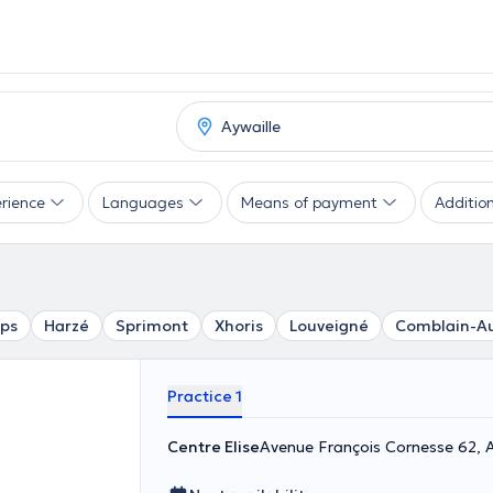
rience
Languages
Means of payment
Addition
ps
Harzé
Sprimont
Xhoris
Louveigné
Comblain-A
Practice 1
Centre Elise
Avenue François Cornesse 62, A