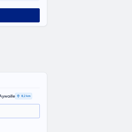
Aywaille
8,2 km