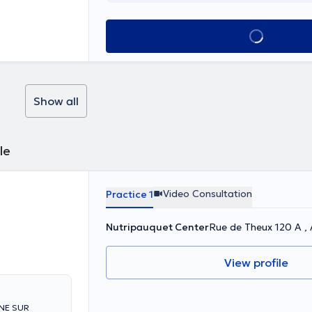
See all
Show all
le
Video Consultation
Practice 1
Nutripauquet Center
Rue de Theux 120 A , 
View profile
GNE SUR