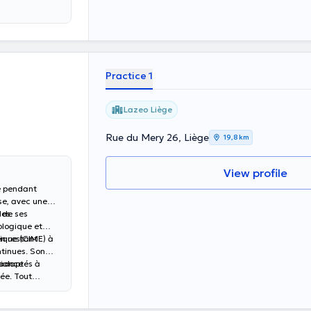
Practice 1
Lazeo Liège
Rue du Mery 26, Liège
19,8 km
View profile
cé pendant
se, avec une
les.
t de ses
ologique et
tique (CIME) à
en restant
tinues. Son
t adaptés à
biance
ée. Tout
ndre vos