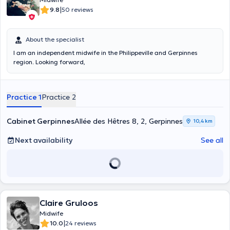
|
9.8
50 reviews
About the specialist
I am an independent midwife in the Philippeville and Gerpinnes
region. Looking forward,
Practice 1
Practice 2
Cabinet Gerpinnes
Allée des Hêtres 8, 2, Gerpinnes
10,4 km
Next availability
See all
Claire Gruloos
Midwife
|
10.0
24 reviews