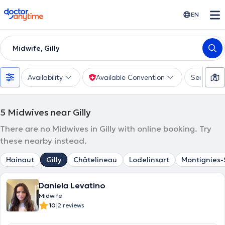
doctoranytime
EN
Midwife, Gilly
Availability
Available Convention
Services
5
Midwives near Gilly
There are no Midwives in Gilly with online booking. Try
these nearby instead.
Hainaut
Gilly
Châtelineau
Lodelinsart
Montignies
Daniela Levatino
Midwife
|
10
2 reviews