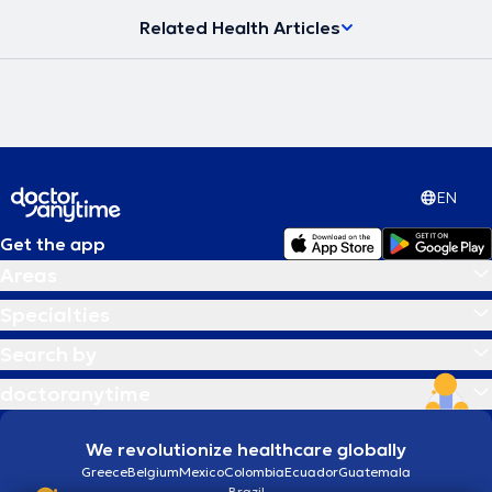
Related Health Articles
EN
Get the app
Areas
Specialties
Search by
doctoranytime
We revolutionize healthcare globally
Greece
Belgium
Mexico
Colombia
Ecuador
Guatemala
Brazil