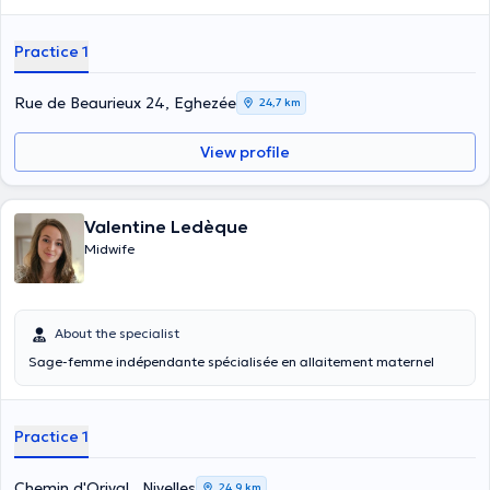
Practice 1
Rue de Beaurieux 24, Eghezée
24,7 km
View profile
Valentine Ledèque
Midwife
About the specialist
Sage-femme indépendante spécialisée en allaitement maternel
Practice 1
Chemin d'Orival , Nivelles
24,9 km