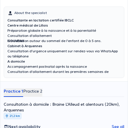
About the specialist
Consultante en lactation certifiée IBCLC
Centre médical de Lillois
Préparation globale à la naissance et à la parentalité
Consultation d'allaitement
Consultation autour du sommeil de l'enfant de 0 à 5 ans.
NOUVEAU
Cabinet à Arquennes
Consultation d'urgence uniquement sur rendez-vous via WhatsApp
ou téléphone
A domicile
Accompagnement postnatal après la naissance
Consultation d'allaitement durant les premières semaines de
l'enfant
Practice 1
Practice 2
Consultation à domicile : Braine L'Alleud et alentours (20km),
Arquennes
21,2 km
Next availability
See all