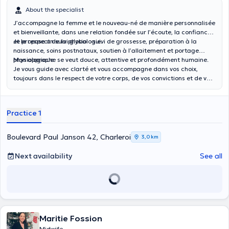
About the specialist
J’accompagne la femme et le nouveau-né de manière personnalisée
et bienveillante, dans une relation fondée sur l’écoute, la confiance
et le respect de la physiologie.
Je propose un suivi global : suivi de grossesse, préparation à la
naissance, soins postnataux, soutien à l’allaitement et portage
physiologique.
Mon approche se veut douce, attentive et profondément humaine.
Je vous guide avec clarté et vous accompagne dans vos choix,
toujours dans le respect de votre corps, de vos convictions et de vos
souhaits.
Practice 1
Boulevard Paul Janson 42, Charleroi
3,0 km
Next availability
See all
Maritie Fossion
Midwife