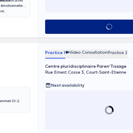
lles et
s, difficultés
e émotionnelle,
oi,
See all
Video Consultation
Practice 1
Practice 2
Centre pluridisciplinaire Paren’Tissage
Rue Ernest Cosse 3, Court-Saint-Etienne
Next availability