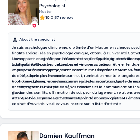
Psychologist
Master
|
10.0
37 reviews
About the specialist
Je suis psychologue clinicienne, diplômée d’un Master en sciences psyc
finalité spécialisée en psychologie clinique, obtenu à l’Université Catho
Louvain. Je suis agréée par la Commission des Psychologues. J’accom
Mon approche se fonde sur l’écoute active, l'empathie, la bienveillance 
adultes (dès 16 ans) en cabinet et en visioconsultation.
la singularité de chacun.e. Je vous offre un espace pour être entendu.
et avancer à votre rythme, vers une meilleure compréhension de vous
Je propose un accompagnement centré sur les
émotions et le bien-êt
équilibre de vie plus harmonieux.
anxiété, dépression, insomnie, burn-out, rumination mentale, angoisses
quotidien…), les
Vous pouvez prendre rendez-vous en ligne dès maintenant pour comme
épreuves personnelles
(deuil, séparation, perte de rep
questionnements existentiels…), les
accompagnement. Au plaisir de vous accueillir !
relations et la communication
(cou
gestion des conflits, affirmation de soi, peur du jugement, relations av
Alexia
ainsi que
Attention : Je ne prends actuellement plus de nouveaux patients en co
l’équilibre de vie
(retrouver sérénité et mieux gérer ses émoti
cabinet d'Auvelais, veuillez vous inscrire sur la liste d'attente.
Damien Kauffman