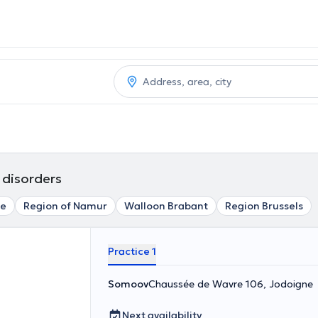
 disorders
ge
Region of Namur
Walloon Brabant
Region Brussels
Practice 1
Somoov
Chaussée de Wavre 106, Jodoigne
Next availability