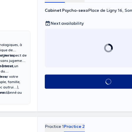
Cabinet Psycho-sexo
Place de Ligny 16, So
Next availability
hologiques, à
lique de
pagne les
et le respect de
e sans jugement
-même et un
re
(stress,
 du
ncer votre
ères,
See all
ple, famille,
ec autrui…),
nventionné au
ons…).
Practice 1
Practice 2