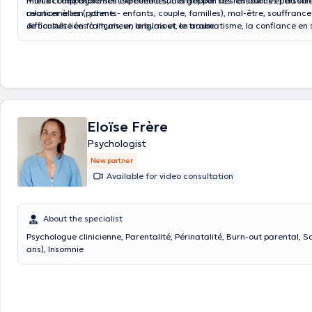
mieux comprendre ses expériences, développer ses ressources personne
Mon accompagnement se centre sur la gestion des émotions et du stres
avancer à son rythme.
relationnelles (parents- enfants, couple, familles), mal-être, souffranc
difficultés liées à l'humeur, le burnout, le traumatisme, la confiance en s
Je consulte en français, en anglais et en arabe.
l'affirmation de soi.
Eloïse Frère
Psychologist
New partner
Available for video consultation
About the specialist
Psychologue clinicienne, Parentalité, Périnatalité, Burn-out parental, Sommeil (0-2
ans), Insomnie