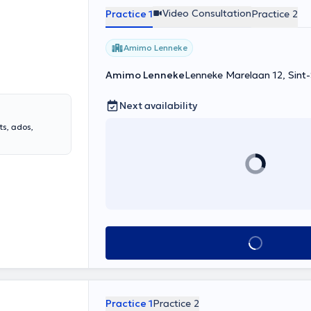
Video Consultation
Practice 1
Practice 2
Amimo Lenneke
Amimo Lenneke
Lenneke Marelaan 12, Sin
Next availability
ts, ados,
See all
Practice 1
Practice 2