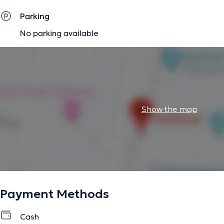
transgénérationnelles retrouver un bon sommeil vous senti
Parking
dans votre tête retrouver votre force intérieure et/ou p
No parking available
ou difficiles de votre vie. retrouver confiance et estime de
The description was edited by the doctoranytime team, based on verified inf
Show the map
Payment Methods
Cash