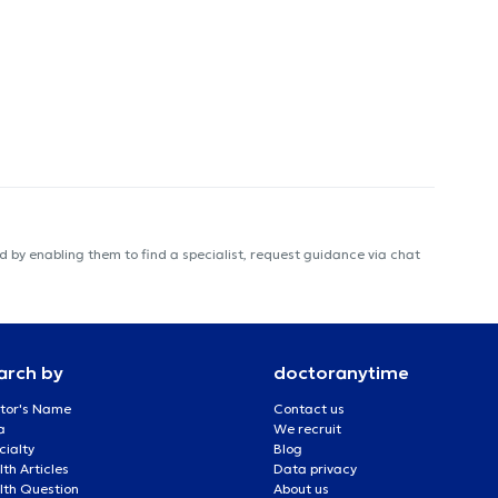
 by enabling them to find a specialist, request guidance via chat
arch by
doctoranytime
tor's Name
Contact us
a
We recruit
cialty
Blog
th Articles
Data privacy
lth Question
About us