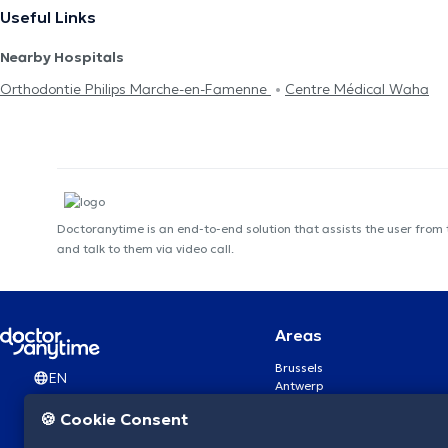
Useful Links
Nearby Hospitals
Orthodontie Philips Marche-en-Famenne
Centre Médical Waha
Doctoranytime is an end-to-end solution that assists the user from
and talk to them via video call.
Areas
Brussels
EN
Antwerp
Ghent
🍪 Cookie Consent
Charleroi
Liège