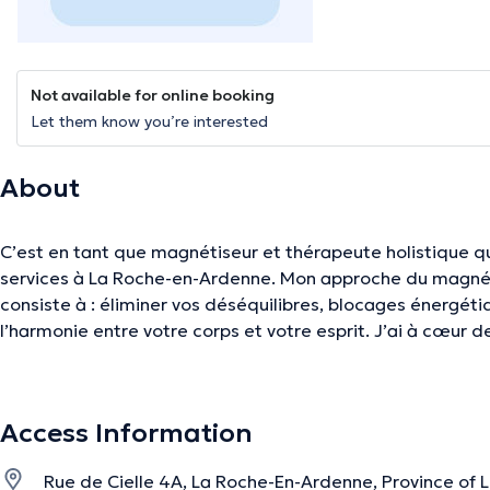
Not available for online booking
Let them know you’re interested
About
C’est en tant que magnétiseur et thérapeute holistique 
services à La Roche-en-Ardenne. Mon approche du magnétisme, intuitive et ressentie,
consiste à : éliminer vos déséquilibres, blocages énergétiques et émotionnels rétablir
l’harmonie entre votre corps et votre esprit. J’ai à cœur de vous recevoir et de vous
écouter avec bienveillance, sensibilité, empathie, sans a
d’humour. Je vous aide ainsi à retrouver votre énergie, vot
intérieure en libérant vos blocages, blessures profondes ém
Access Information
peux vous aider à: vous relaxer, vous ré-ancrer dans votre corps recharger votre énergie
vitale ralentir le mental et se recentrer, retrouver votre p
Rue de Cielle 4A, La Roche-En-Ardenne, Province of
et douleurs libérer vos blessures profondes, émotionnelle