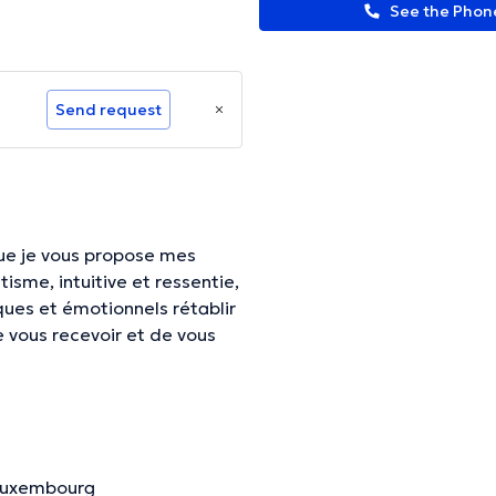
See the Pho
Send request
que je vous propose mes
ucun jugement et un peu
re bien-être et votre paix
otionnelles et karmiques. Je
aix intérieure apaiser tensions
 Luxembourg
s, karmiques,