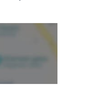
r bien dans votre corps, bien
asser des étapes importantes
 vous.
ormation.