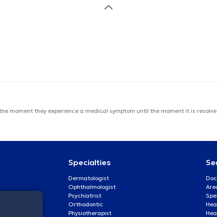
 the moment they experience a medical symptom until the moment it is resolved
Specialties
Se
Dermatologist
Doc
Ophthalmologist
Are
Psychiatrist
Spe
Orthodontic
Heal
Physiotherapist
Hea