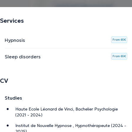
respect et la créativité, afin de répondre aux besoins
spécifiques de chacun.
Services
Domaines d'accompagnement:
Hypnosis
From 65€
Gestion du stress et de l'anxiété
Peurs, phobies
Sleep disorders
From 65€
Confiance en soi
Sommeil (terreurs nocturnes, cauchemars…)
Énurésie et encoprésie
CV
Conflits familiaux et relationnels
Deuils, séparations et transitions de vie
Studies
Difficultés scolaires (décrochage, harcèlement, relations…
Haute Ecole Léonard de Vinci, Bachelier Psychologie
(2021 - 2024)
Institut de Nouvelle Hypnose , Hypnothérapeute (2024 -
2025)