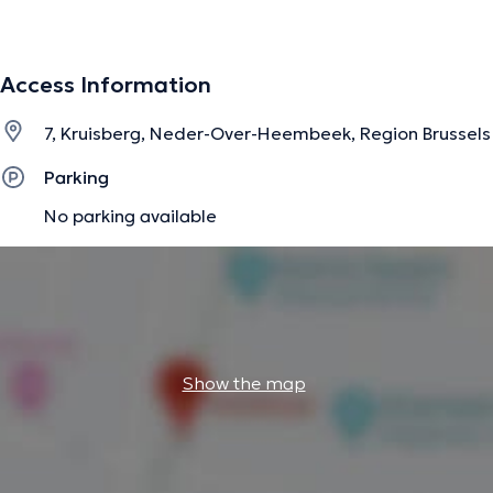
Formée en psychologie, j'utilise l'hypnothérapie comme
outil central de mon travail.
Access Information
Mon approche met en lumière les ressources internes du
jeune pour qu'il découvre ses propres solutions et
7, Kruisberg, Neder-Over-Heembeek, Region Brussels
développe les outils nécessaires à un changement positif
et à un mieux-être durable.
Parking
No parking available
Avec les enfants, elle s'invite naturellement à travers des
dessins, des jeux ou des contes,... qui permettent
d'accéder à leur monde intérieur.
Pour les adolescents, mon accompagnement s'adapte à
leur personnalité afin d’ajuster l'approche qui leur
correspond.
Show the map
Dans tous les cas, le jeune reste pleinement conscient et
acteur de son changement, tout en découvrant des
méthodes efficaces pour gérer, apaiser ou surmonter ses
difficultés. Chaque rencontre est guidée par l'écoute, le