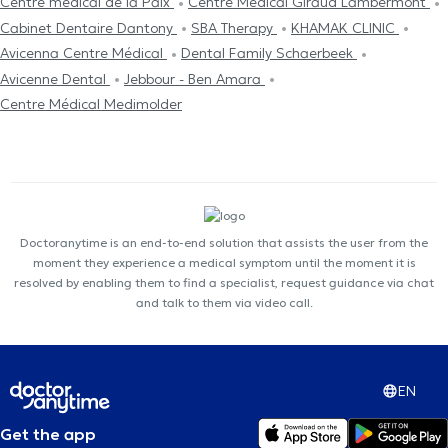
Centre médical de la Paix
Centre Médical Giraud Lambermont
Cabinet Dentaire Dantony
SBA Therapy
KHAMAK CLINIC
Avicenna Centre Médical
Dental Family Schaerbeek
Avicenne Dental
Jebbour - Ben Amara
Centre Médical Medimolder
Doctoranytime is an end-to-end solution that assists the user from the
moment they experience a medical symptom until the moment it is
resolved by enabling them to find a specialist, request guidance via chat
and talk to them via video call.
EN
Get the app