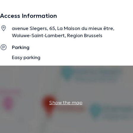
- Epuisement, burn out
Access Information
- Troubles psychosomatiques, douleurs chroniques
avenue Slegers, 65, La Maison du mieux être,
- Deuil difficile
Woluwe-Saint-Lambert, Region Brussels
- Blessures de vie et vécus traumatiques (abus,
Parking
agression,
Easy parking
accident)
- Addictions (Arrêt du tabac, du sucre)
- Harcèlement
- Phobies
Show the map
- Troubles obsessionnels du comportement
- Déréalisation/dépersonnalisation