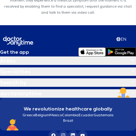
moment they experience a medical symptom until the moment it is
sexualité, écrans).
resolved by enabling them to find a specialist, request guidance via chat
and talk to them via video call.
The description was edited by the doctoranytime team, based on verified
EN
information.
Get the app
Areas
Specialties
Search by
doctoranytime
We revolutionize healthcare globally
Greece
Belgium
Mexico
Colombia
Ecuador
Guatemala
Brazil