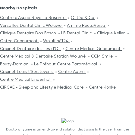
Nearby Hospitals
Centre d'Aspria Royal la Rasante
Ostéo & Co
FORMATIONS :
Versailles Dental Clinic Woluwe
Amimo RectaVersa
Clinique Dentaire Don Bosco
LB Dental Clinic
Clinique Keller
Ostéo-Gribaumont
WoluKiné124
Certificat en Hypnose conversationnelle stratégique et
Cabinet Dentaire des Iles d'Or
Centre Medical Gribaumont
PTR,
Centre Médical & Dentaire Station Woluwé
CCM Smile
IMHEB Institut Milton H Erickson de Belgique
Bouzy-Damian
Le Préhaut Centre Paramédical
Certificat en Thérapie Narrative
,Dr J Betbèze et Dr Eric
Cabinet Louis t'Serstevens
Centre Adem
Bardot, Institut Mimethys à Nantes, France.
Centre Médical Lindenhof
Modèle d'intervention systémique et stratégique Palo Alto,
CIRCAE - Sleep and Lifestyle Medical Care
Centre Konkel
IMHEB Institut Milton H Erickson de Belgique.
Thérapie orientée solutions et Thérapie narrative, IMHEB,
Dr J Betbèze.
Hypnose, douleurs chroniques et douleurs
psychosomatiques, IMHEB, V Tyou
et autres ateliers spécialisés hypnose (arrêt du tabac,
Doctoranytime is an end-to-end solution that assists the user from the