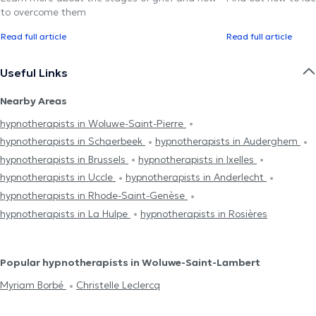
to overcome them
L'hypnose éricksonienne et la thérapie narrative se
Read full article
Read full article
complètent et touchent à ma vision de
l'accompagnement. Elles ont en commun un processus
Useful Links
collaboratif et co-créatif à travers des questionnements
et des conversations basées sur la bienveillance et le
Nearby Areas
respect.
hypnotherapists in Woluwe-Saint-Pierre
Le travail en séance est adapté à vos besoins et à vos
hypnotherapists in Schaerbeek
hypnotherapists in Auderghem
intentions ou objectifs. A votre rythme, il vous amène à
hypnotherapists in Brussels
hypnotherapists in Ixelles
dissoudre les blocages, à re-donner un sens à votre vécu
hypnotherapists in Uccle
hypnotherapists in Anderlecht
et à re-connecter vos valeurs et vos aspirations au
hypnotherapists in Rhode-Saint-Genèse
présent.
hypnotherapists in La Hulpe
hypnotherapists in Rosières
Tout accompagnement constitue une rencontre humaine
et je suis toujours émerveillée d'observer que chaque
Popular hypnotherapists in Woluwe-Saint-Lambert
personne porte en elle son propre potentiel pour
Myriam Borbé
Christelle Leclercq
composer avec les défis de son existence et pour se
révéler dans ce monde.