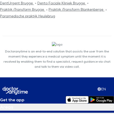
DentUrgent Brugge
Dento Faciale Kliniek Brugge
Praktijk iTransform Brugge
Praktijk iTransform Blankenberge
Paramedische praktijk Heulebrug
Doctoranytime is an end-to-end solution that assists the user from the
moment they experience a medical symptom until the moment it is
resolved by enabling them to find a specialist, request guidance via chat
and talk to them via video call.
EN
Get the app
Areas