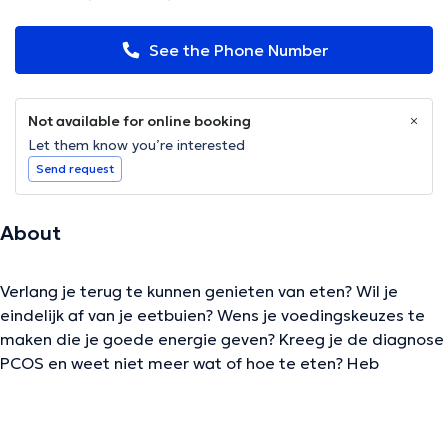
See the Phone Number
Not available for online booking
Let them know you’re interested
Send request
About
Verlang je terug te kunnen genieten van eten? Wil je
eindelijk af van je eetbuien? Wens je voedingskeuzes te
maken die je goede energie geven? Kreeg je de diagnose
PCOS en weet niet meer wat of hoe te eten? Heb
darmklachten die maar niet opgelost geraken? Of wordt
eten steeds meer een strijd? Dan ben ik jouw diëtiste! In
de praktijk ontmoet je mij als empathische