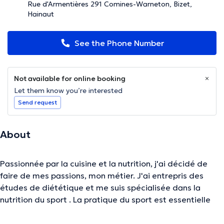
Rue d'Armentières 291 Comines-Warneton, Bizet,
Hainaut
See the Phone Number
Not available for online booking
Let them know you’re interested
Send request
About
Passionnée par la cuisine et la nutrition, j'ai décidé de
faire de mes passions, mon métier. J'ai entrepris des
études de diététique et me suis spécialisée dans la
nutrition du sport . La pratique du sport est essentielle
pour moi, c'est pourquoi je pratique l'athlétisme depuis
de nombreuses années. Cette discipline m'a donné envie