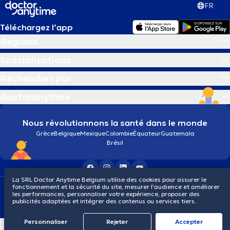
FR
Téléchargez l’app
Régions
Spécialisations
Recherchez par
doctoranytime
Nous révolutionnons la santé dans le monde
Grèce
Belgique
Mexique
Colombie
Équateur
Guatemala
Brésil
La SRL Doctor Anytime Belgium utilise des cookies pour assurer le
fonctionnement et la sécurité du site, mesurer l’audience et améliorer
Conditions générales
Cookies
Politique de confidentialité
les performances, personnaliser votre expérience, proposer des
© 2026 doctoranytime
publicités adaptées et intégrer des contenus ou services tiers.
Personnaliser
Rejeter
Αccepter