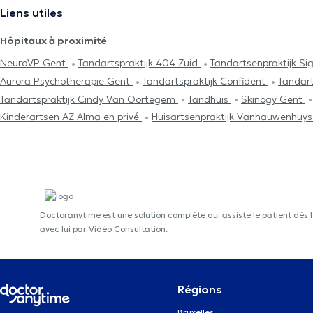
Liens utiles
Hôpitaux à proximité
NeuroVP Gent
Tandartspraktijk 404 Zuid
Tandartsenpraktijk Si
Aurora Psychotherapie Gent
Tandartspraktijk Confident
Tandart
Tandartspraktijk Cindy Van Oortegem
Tandhuis
Skinogy Gent
Kinderartsen AZ Alma en privé
Huisartsenpraktijk Vanhauwenhuyse
Doctoranytime est une solution complète qui assiste le patient dès 
avec lui par Vidéo Consultation.
Régions
Bruxelles