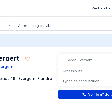
Recherche
eraert
Gerda Everaert
Evergem
Accessibilité
raat 48,, Evergem, Flandre
Types de consultation
Voir le n° de