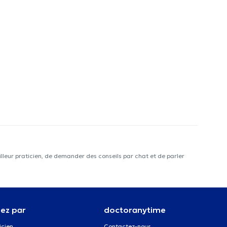
lleur praticien, de demander des conseils par chat et de parler
ez par
doctoranytime
icien
Contactez-nous