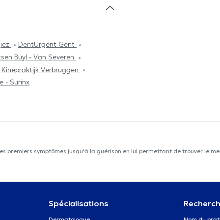
giez
DentUrgent Gent
sen Buyl - Van Severen
Kinepraktijk Verbruggen
 - Surinx
les premiers symptômes jusqu'à la guérison en lui permettant de trouver le mei
Spécialisations
Recherch
Dermatologue
Nom du prat