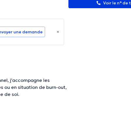
Voir le n° de
nvoyer une demande
nel, j’accompagne les
s ou en situation de burn-out,
e de soi.
lité : corps, esprit,
s, j’aide mes patients à
s une
lecture intérieure
fine