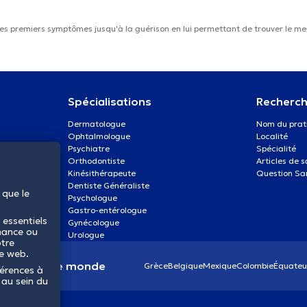
les premiers symptômes jusqu'à la guérison en lui permettant de trouver le mei
Spécialisations
Recherch
Dermatologue
Nom du prat
Ophtalmologue
Localité
Psychiatre
Spécialité
Orthodontiste
Articles de 
Kinésithérapeute
Question Sa
Dentiste Généraliste
 que le
Psychologue
Gastro-entérologue
 essentiels
Gynécologue
mance ou
Urologue
otre
te web.
anté dans le monde
Grèce
Belgique
Mexique
Colombie
Équateu
férences à
 au sein du