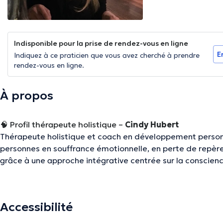
Indisponible pour la prise de rendez-vous en ligne
E
Indiquez à ce praticien que vous avez cherché à prendre
rendez-vous en ligne.
À propos
🧠
Profil thérapeute holistique –
Cindy Hubert
Thérapeute holistique et coach en développement person
personnes en souffrance émotionnelle, en perte de repère
grâce à une approche intégrative centrée sur la conscienc
La
thérapie holistique
considère l’être humain dans sa globa
émotions. Plutôt que de simplement apaiser les symptôme
identifier les causes profondes
de leur mal-être, à traver
Accessibilité
des schémas émotionnels, cognitifs et physiques.