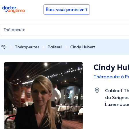
doctoranytime
Êtes-vous praticien ?
Thérapeutes
Paliseul
Cindy Hubert
Cindy Hu
Thérapeute à Pa
Cabinet Th
du Seigneur
Luxembou