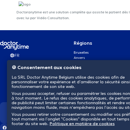
Doctoranytime est une solution complète qui assiste le patient dès 
avec lui par Vidéo Consultation.
Régions
Bruxelles
FR
Anvers
Gand
🍪 Consentement aux cookies
Charleroi
Liège
La SRL Doctor Anytime Belgium utilise des cookies afin de
Bruges
personnaliser votre expérience et d’améliorer la sécurité ainsi
Namur
fonctionnement de son site web.
Louvain
Vous pouvez accepter, refuser ou paramétrer les cookies non
Mons
à tout moment. Le refus des cookies analytiques, de perfor
Aalst Flandre-Orientale
de publicité peut limiter certaines fonctionnalités et rendre v
navigation moins fluide, mais n’empêchera pas l’accès au si
Nous révolutionnons la s
Vous pouvez retirer votre consentement ou modifier vos pré
tout moment via l’onglet "Cookies" disponible en tout temps
footer du site web.
Politique en matière de cookies