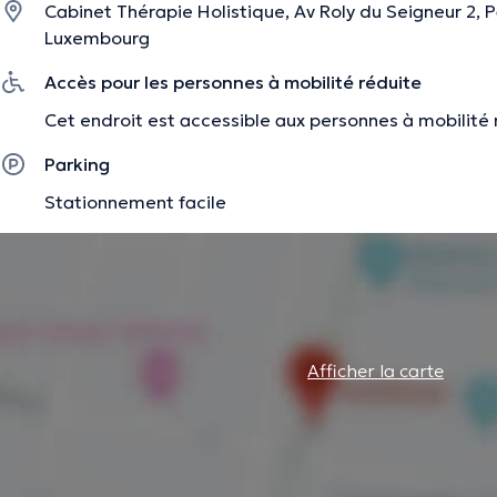
Cabinet Thérapie Holistique, Av Roly du Seigneur 2, P
Luxembourg
Le coaching en rééquilibrage alimentaire vise à mettre 
Accès pour les personnes à mobilité réduite
personnalisé, basé sur la prise de conscience des besoins d
Cet endroit est accessible aux personnes à mobilité 
nourriture, et l’apprentissage de manger en pleine conscie
d’ajuster le parcours en douceur et sans frustration.
Parking
Stationnement facile
La description a été éditée par l'équipe de Doctoranytime et se base sur des i
Afficher la carte