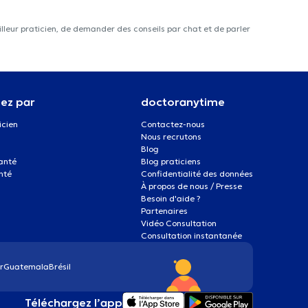
lleur praticien, de demander des conseils par chat et de parler
ez par
doctoranytime
icien
Contactez-nous
Nous recrutons
Blog
santé
Blog praticiens
nté
Confidentialité des données
À propos de nous / Presse
Besoin d'aide ?
Partenaires
Vidéo Consultation
Consultation instantanée
r
Guatemala
Brésil
Téléchargez l’app