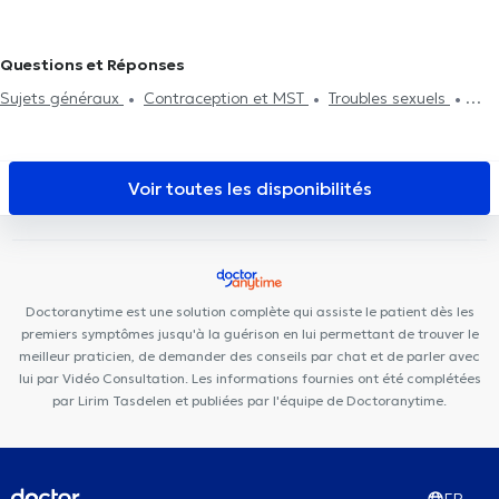
Miraflore
PACE
Cabinet Privé Baligant
Radiologie La
Cambre
Cabinet Médical Avenue Général Médecin Derache
Questions et Réponses
Centre Ocadia
Hälsa Medical Health Center
Clinique MyTooth
Sujets généraux
Contraception et MST
Troubles sexuels
Centre Mimosa Bruxelles Louise
Dermo Medical Center
Traitement des troubles de l'érection
Cabinet Dentaire Louise
Bascule Santé
Centre Médical
Bascule
Clinique médico dentaire d’Uccle
Cabinet Dentaire
Voir toutes les disponibilités
Ouistity Uccle
Aspera Medical Center
The Clinic
Doctoranytime est une solution complète qui assiste le patient dès les
premiers symptômes jusqu'à la guérison en lui permettant de trouver le
meilleur praticien, de demander des conseils par chat et de parler avec
lui par Vidéo Consultation. Les informations fournies ont été complétées
par Lirim Tasdelen et publiées par l'équipe de Doctoranytime.