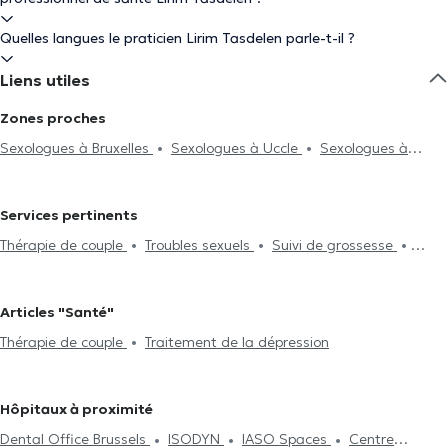
Quelles langues le praticien Lirim Tasdelen parle-t-il ?
Liens utiles
Zones proches
Sexologues à Bruxelles
Sexologues à Uccle
Sexologues à
Etterbeek
Sexologues à Forest
Sexologues à Auderghem
Sexologues à Saint-Gilles
Sexologues à Woluwe-Saint-Pierre
Services pertinents
Sexologues à Schaerbeek
Sexologues à Woluwe-Saint-Lambert
Thérapie de couple
Troubles sexuels
Suivi de grossesse
Sexologues à Saint-Josse-Ten-Noode
Sexologues à Anderlecht
Harcèlement
Thérapie individuelle
Sexologues à Molenbeek-Saint-Jean
Sexologues à Jette
Sexologues à Berchem-Sainte-Agathe
Sexologues à Wemmel
Articles "Santé"
Sexologues à Braine-L'Alleud
Sexologues à Lillois-Witterzée
Thérapie de couple
Traitement de la dépression
Sexologues à Wavre
Hôpitaux à proximité
Dental Office Brussels
ISODYN
IASO Spaces
Centre