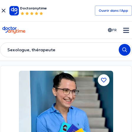
Doctoranytime
Ouvrir dans l’App
doctoranytime
FR
Sexologue, thérapeute