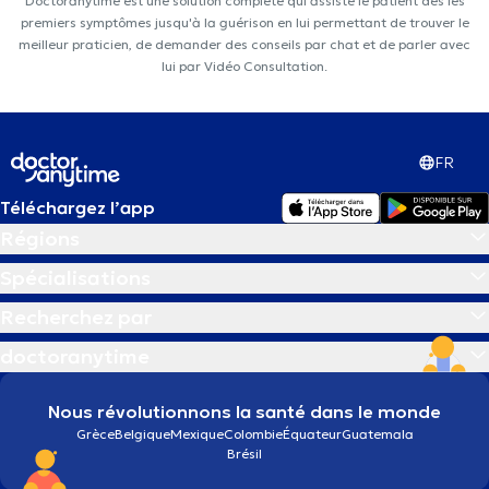
Doctoranytime est une solution complète qui assiste le patient dès les
premiers symptômes jusqu'à la guérison en lui permettant de trouver le
meilleur praticien, de demander des conseils par chat et de parler avec
lui par Vidéo Consultation.
FR
Téléchargez l’app
Régions
Spécialisations
Recherchez par
doctoranytime
Nous révolutionnons la santé dans le monde
Grèce
Belgique
Mexique
Colombie
Équateur
Guatemala
Brésil