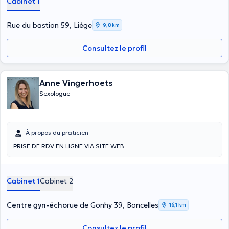
Cabinet 1
Rue du bastion 59, Liège
9,8 km
Consultez le profil
Anne Vingerhoets
Sexologue
À propos du praticien
PRISE DE RDV EN LIGNE VIA SITE WEB
Cabinet 1
Cabinet 2
Centre gyn-écho
rue de Gonhy 39, Boncelles
16,1 km
Consultez le profil