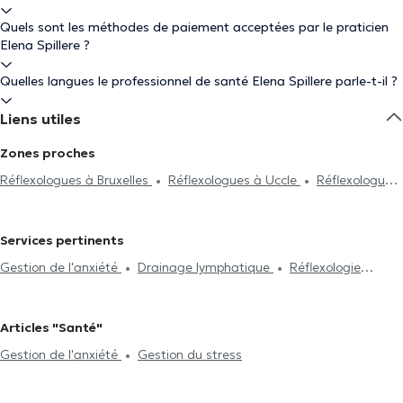
Quels sont les méthodes de paiement acceptées par le praticien
Elena Spillere ?
Quelles langues le professionnel de santé Elena Spillere parle-t-il ?
Liens utiles
Zones proches
Réflexologues à Bruxelles
Réflexologues à Uccle
Réflexologues
à Woluwe-Saint-Lambert
Réflexologues à Beersel
Réflexologues à Kraainem
Réflexologues à Laeken
Services pertinents
Réflexologues à Rhode-Saint-Genèse
Réflexologues à Braine-
Gestion de l'anxiété
Drainage lymphatique
Réflexologie
L'Alleud
plantaire
Gestion du stress
Traitement des troubles du
sommeil
Problème digestif
Problème de dos
Cupping
Articles "Santé"
Thérapie
EFT
Reiki
Réflexologie
Soin énergétique
Gestion de l'anxiété
Gestion du stress