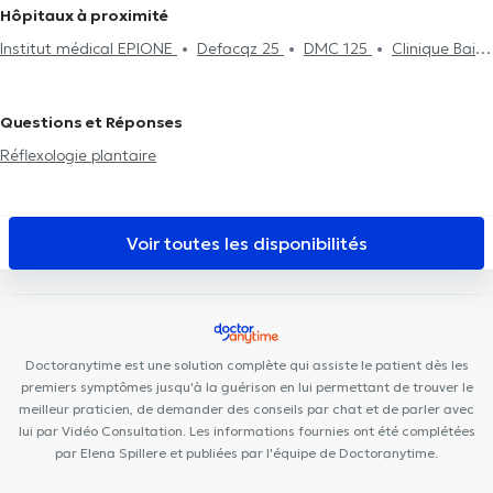
Hôpitaux à proximité
Institut médical EPIONE
Defacqz 25
DMC 125
Clinique Bailli
Borlée Medical Center
Ophtara Medical Center
Louise
Family Doctors
Cabinet du Châtelain
Centre Médical
Questions et Réponses
Rebalance
City-Clinic Chirec Louise
Cabinet Dentaire Peris
Réflexologie plantaire
PhysioForme
Louise Medical Center
Centre Médical Saint-
Gilles
MediMercelis
Centres d'Aspria Avenue Louise et Art-Lois
Kiné Châtelain
Centre PsyCol Châtelain
Centre Médical
Voir toutes les disponibilités
Tenbosch-Châtelain
BrainCair Ixelles
Doctoranytime est une solution complète qui assiste le patient dès les
premiers symptômes jusqu'à la guérison en lui permettant de trouver le
meilleur praticien, de demander des conseils par chat et de parler avec
lui par Vidéo Consultation. Les informations fournies ont été complétées
par Elena Spillere et publiées par l'équipe de Doctoranytime.