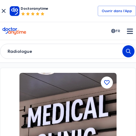
Doctoranytime
Ouvrir dans l’App
doctoranytime
FR
Radiologue