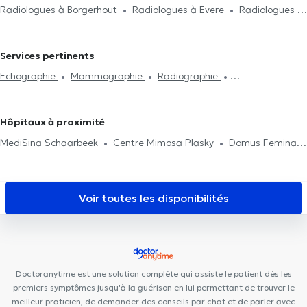
Radiologues à Borgerhout
Radiologues à Evere
Radiologues à
Woluwe-Saint-Lambert
Radiologues à Woluwe-Saint-Pierre
Radiologues à Saint-Josse-Ten-Noode
Radiologues à Bruxelles
Services pertinents
Radiologues à Ixelles
Radiologues à Saint-Gilles
Radiologues à
Echographie
Mammographie
Radiographie
Molenbeek-Saint-Jean
Radiologues à Forest
Radiologues à
Ostéodensitométrie
Imagerie thoracique
Echodoppler
Ganshoren
Radiologues à Anderlecht
Radiologues à Waterloo
Scanner abdominale
IRM Pelvienne
Imagerie musculo-
Radiologues à Meise
Radiologues à Genval
Radiologues à
Hôpitaux à proximité
squelettique
Infiltrations articulaires
Rixensart
MediSina Schaarbeek
Centre Mimosa Plasky
Domus Feminae
Schaerbeek Cabinet Vanneste
Centre Plasky
The Space
Dental
Osteoplasky
Maison médicale Avicenne
MCare
MEDIMARIEN 1
577 Medical
Uperform Schaerbeek
Centre
Voir toutes les disponibilités
Oxyzen
Cabinet médical 34
Ysis Dental
Shine Ortho &
Dental Clinic
RegenGo
Centre Médical Psymed
CP93
Michel-Ange Center
Doctoranytime est une solution complète qui assiste le patient dès les
premiers symptômes jusqu'à la guérison en lui permettant de trouver le
meilleur praticien, de demander des conseils par chat et de parler avec