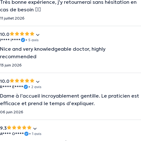
Très bonne expérience, j'y retournerai sans hésitation en
cas de besoin 👍🏻
11 juillet 2026
10.0
I**** I****
• 5 avis
Nice and very knowledgeable doctor, highly
recommended
13 juin 2026
10.0
R**** E****
• 2 avis
Dame à l’accueil incroyablement gentille. Le praticien est
efficace et prend le temps d’expliquer.
06 juin 2026
9.3
A**** O****
• 1 avis