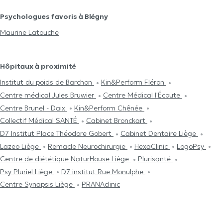
Psychologues favoris à Blégny
Maurine Latouche
Hôpitaux à proximité
Institut du poids de Barchon
Kin&Perform Fléron
Centre médical Jules Bruwier
Centre Médical l'Écoute
Centre Brunel - Daix
Kin&Perform Chênée
Collectif Médical SANTÉ
Cabinet Bronckart
D7 Institut Place Théodore Gobert
Cabinet Dentaire Liège
Lazeo Liège
Remacle Neurochirurgie
HexaClinic
LogoPsy
Centre de diététique NaturHouse Liège
Plurisanté
Psy Pluriel Liège
D7 institut Rue Monulphe
Centre Synapsis Liège
PRANAclinic