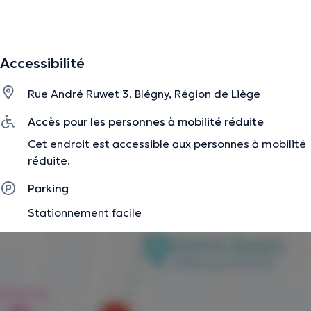
La description a été éditée par l'équipe de Doctoranytime et se base sur des
Accessibilité
informations vérifiées.
Rue André Ruwet 3, Blégny, Région de Liège
Accès pour les personnes à mobilité réduite
Cet endroit est accessible aux personnes à mobilité
réduite.
Parking
Stationnement facile