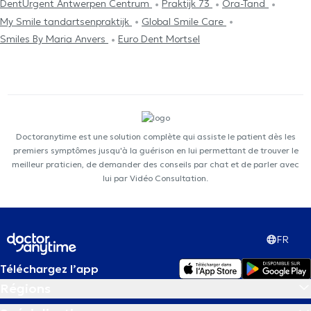
DentUrgent Antwerpen Centrum
Praktijk 73
Ora-Tand
My Smile tandartsenpraktijk
Global Smile Care
Smiles By Maria Anvers
Euro Dent Mortsel
Doctoranytime est une solution complète qui assiste le patient dès les
premiers symptômes jusqu'à la guérison en lui permettant de trouver le
meilleur praticien, de demander des conseils par chat et de parler avec
lui par Vidéo Consultation.
FR
Téléchargez l’app
Régions