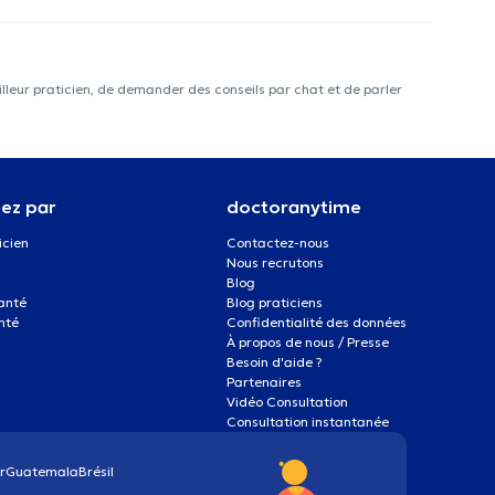
lleur praticien, de demander des conseils par chat et de parler
ez par
doctoranytime
icien
Contactez-nous
Nous recrutons
Blog
santé
Blog praticiens
nté
Confidentialité des données
À propos de nous / Presse
Besoin d'aide ?
Partenaires
Vidéo Consultation
Consultation instantanée
r
Guatemala
Brésil