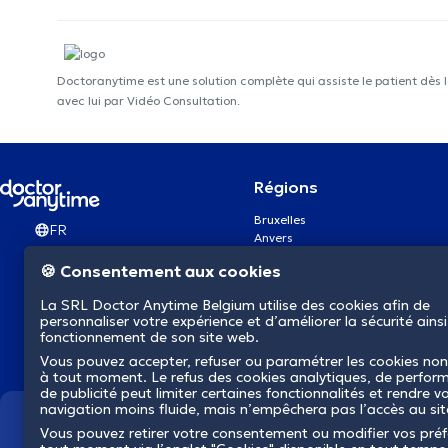
Doctoranytime est une solution complète qui assiste le patient dès 
avec lui par Vidéo Consultation.
Régions
Bruxelles
FR
Anvers
Gand
🍪 Consentement aux cookies
Charleroi
Liège
La SRL Doctor Anytime Belgium utilise des cookies afin de
Bruges
personnaliser votre expérience et d’améliorer la sécurité ainsi
Namur
fonctionnement de son site web.
Louvain
Vous pouvez accepter, refuser ou paramétrer les cookies non
Mons
à tout moment. Le refus des cookies analytiques, de perfor
Aalst Flandre-Orientale
de publicité peut limiter certaines fonctionnalités et rendre v
navigation moins fluide, mais n’empêchera pas l’accès au si
Nous révolutionnons la s
Vous pouvez retirer votre consentement ou modifier vos pré