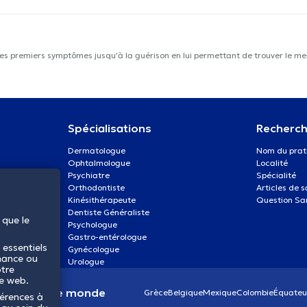
les premiers symptômes jusqu'à la guérison en lui permettant de trouver le mei
Spécialisations
Recherch
Dermatologue
Nom du prat
Ophtalmologue
Localité
Psychiatre
Spécialité
Orthodontiste
Articles de 
Kinésithérapeute
Question Sa
Dentiste Généraliste
 que le
Psychologue
Gastro-entérologue
 essentiels
Gynécologue
mance ou
Urologue
otre
te web.
anté dans le monde
Grèce
Belgique
Mexique
Colombie
Équateu
férences à