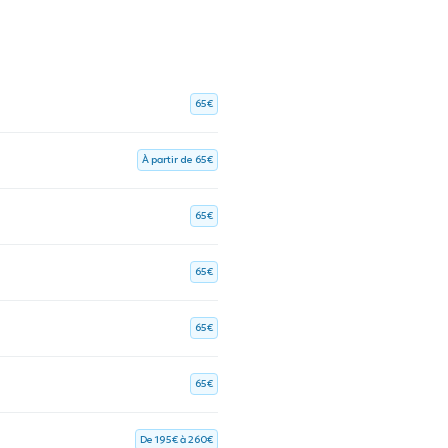
65€
À partir de 65€
65€
65€
65€
65€
De 195€ à 260€