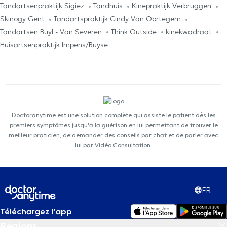
Tandartsenpraktijk Sigiez
Tandhuis
Kinepraktijk Verbruggen
Skinogy Gent
Tandartspraktijk Cindy Van Oortegem
Tandartsen Buyl - Van Severen
Think Outside
kinekwadraat
Huisartsenpraktijk Impens/Buyse
Doctoranytime est une solution complète qui assiste le patient dès les
premiers symptômes jusqu'à la guérison en lui permettant de trouver le
meilleur praticien, de demander des conseils par chat et de parler avec
lui par Vidéo Consultation.
FR
Téléchargez l’app
Régions