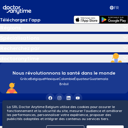
FR
Téléchargez l’app
Régions
Spécialisations
Recherchez par
doctoranytime
Nous révolutionnons la santé dans le monde
Grèce
Belgique
Mexique
Colombie
Équateur
Guatemala
Brésil
La SRL Doctor Anytime Belgium utilise des cookies pour assurer le
Conditions générales
Cookies
Politique de confidentialité
fonctionnement et la sécurité du site, mesurer l’audience et améliorer
© 2026 doctoranytime
les performances, personnaliser votre expérience, proposer des
publicités adaptées et intégrer des contenus ou services tiers.